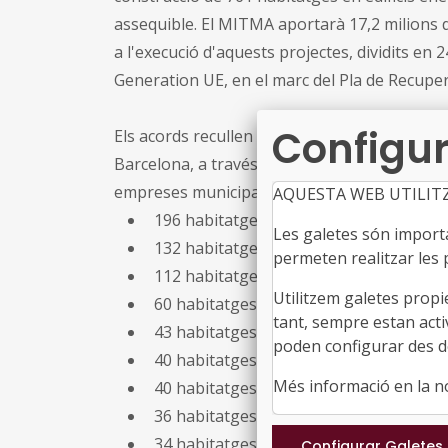
assequible. El MITMA aportarà 17,2 milions 
a l'execució d'aquests projectes, dividits en 
Generation UE, en el marc del Pla de Recuper
Configur
Els acords recullen ajuts per a la promoció d'
Barcelona, a través de l'AMB). Els projectes
empreses municipals d'habitatge, a més de l
AQUESTA WEB UTILIT
196 habitatges en vuit actuacions a
Vil
Les galetes són importan
132 habitatges a
Reus
permeten realitzar les p
112 habitatges en dues actuacions a
B
Utilitzem galetes propi
60 habitatges en dues actuacions a
Bla
tant, sempre estan acti
43 habitatges a
Montmeló
poden configurar des de
40 habitatges a
Cornellà de Llobrega
Més informació en la 
40 habitatges a
Montcada i Reixac
36 habitatges a
Santa Susanna
34 habitatges a
Palamós