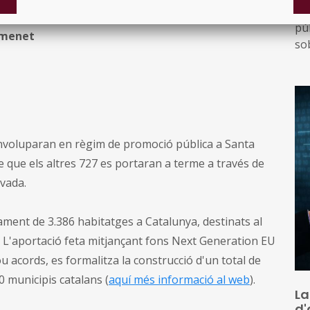
La
 Franqueses del Vallès
pú
amenet
so
co
de
senvoluparan en règim de promoció pública a Santa
 que els altres 727 es portaran a terme a través de
rivada.
çament de 3.386 habitatges a Catalunya, destinats al
s. L'aportació feta mitjançant fons Next Generation EU
u acords, es formalitza la construcció d'un total de
0 municipis catalans (
aquí més informació al web
).
La
d'