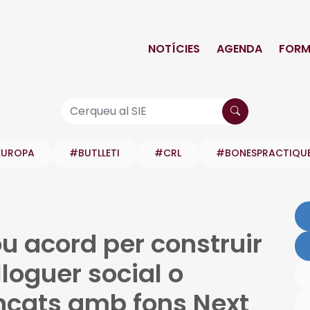
NOTÍCIES
AGENDA
FORM
EUROPA
#BUTLLETI
#CRL
#BONESPRACTIQU
u acord per construir
lloguer social o
nçats amb fons Next