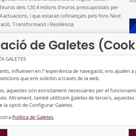
fi
d’euros dels 120,4 milions d'euros pressupostats per
co
Eu
24 actuacions, i que estaran cofinançats pels fons Next
aju
ació, Transformació i Resiliència.
mil
ació de Galetes (Cook
habitatges en lloguer social a 14 municipis (inclòs
 els portaran a terme els diversos ajuntaments o
'AMB, amb la següent distribució:
ZA GALETES
anova i la Geltrú
ts, influeixen en l''experiència de navegació, ens ajuden a pr
eticions que ens solicitin a través de la web.
arcelona
es, aquestes són estrictament necessàries per el funcionamin
nes
ves. Altrament, també utilitzem galetes de tercers, aquestes 
 la opció de Configurar Galetes.
t
We
d'
nostra
Política de Galetes
.
in
●