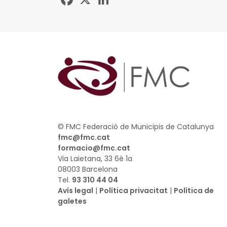
© FMC Federació de Municipis de Catalunya
fmc@fmc.cat
formacio@fmc.cat
Via Laietana, 33 6è 1a
08003 Barcelona
Tel.
93 310 44 04
Avís legal
|
Política privacitat
|
Política de
galetes