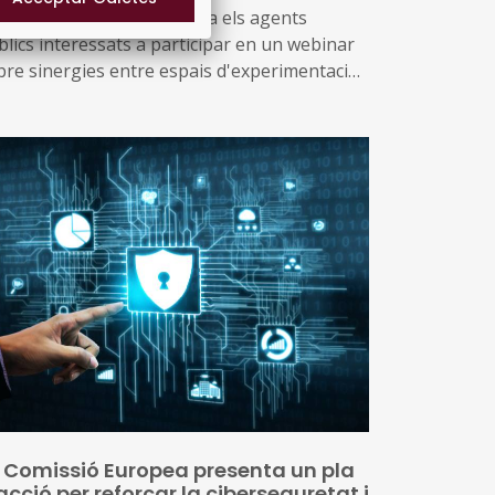
 Comissió Europea convida els agents
blics interessats a participar en un webinar
bre sinergies entre espais d'experimentació i
mpra pública innovadora, que tindrà lloc el 2
 setembre de 2026.
 Comissió Europea presenta un pla
acció per reforçar la ciberseguretat i