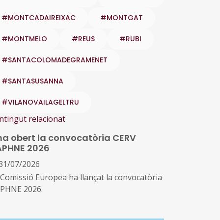
#MONTCADAIREIXAC
#MONTGAT
#MONTMELO
#REUS
#RUBI
#SANTACOLOMADEGRAMENET
#SANTASUSANNA
#VILANOVAILAGELTRU
ntingut relacionat
ha obert la convocatòria CERV
APHNE 2026
31/07/2026
 Comissió Europea ha llançat la convocatòria
PHNE 2026.