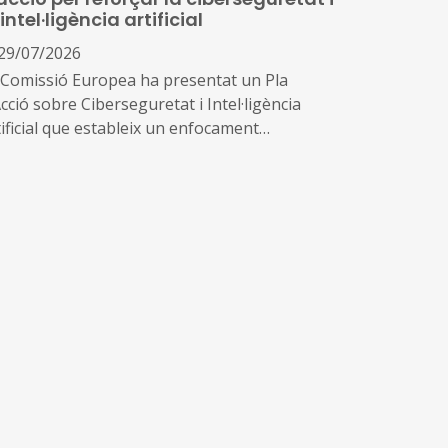
 intel·ligència artificial
29/07/2026
 Comissió Europea ha presentat un Pla
cció sobre Ciberseguretat i Intel·ligència
tificial que estableix un enfocament
ordinat perquè els Estats membres, les
preses i les autoritats públiques es
eficiïn de les oportunitats que ofereix la IA,
ordant al mateix temps els nous riscos que
a.