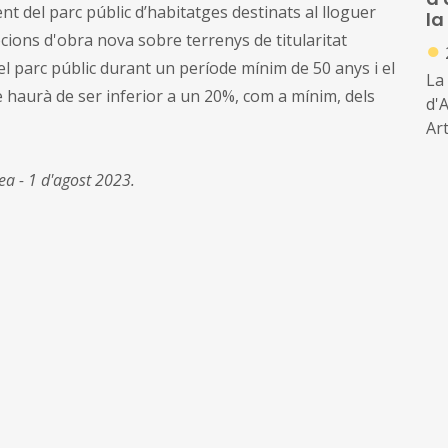
nt del parc públic d’habitatges destinats al lloguer
la
cions d'obra nova sobre terrenys de titularitat
●
l parc públic durant un període mínim de 50 anys i el
La
haurà de ser inferior a un 20%, com a mínim, dels
d'A
Ar
co
em
ea - 1 d'agost 2023.
ben
ab
cre