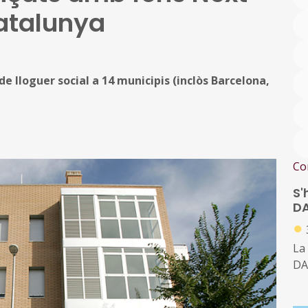
atalunya
e lloguer social a 14 municipis (inclòs Barcelona,
Co
S'
D
●
La
DA