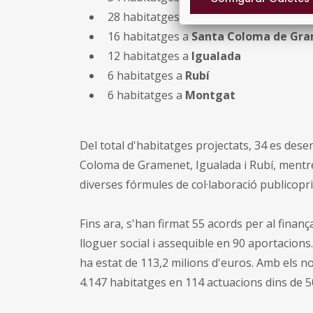
28 habitatges en dues actuacions a
les
16 habitatges a
Santa Coloma de Gr
12 habitatges a
Igualada
6 habitatges a
Rubí
6 habitatges a
Montgat
Del total d'habitatges projectats, 34 es de
Coloma de Gramenet, Igualada i Rubí, mentre
diverses fórmules de col·laboració publicop
Fins ara, s'han firmat 55 acords per al finan
lloguer social i assequible en 90 aportacion
ha estat de 113,2 milions d'euros. Amb els no
4.147 habitatges en 114 actuacions dins de 5