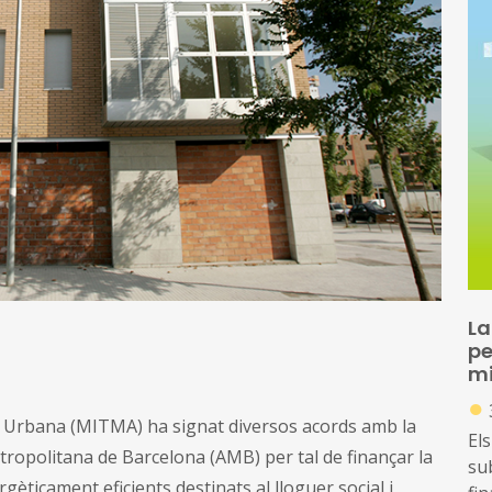
La
pe
mi
●
da Urbana (MITMA) ha signat diversos acords amb la
Els
etropolitana de Barcelona (AMB) per tal de finançar la
su
gèticament eficients destinats al lloguer social i