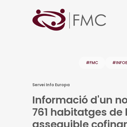
#FMC
#INFO
Servei Info Europa
Informació d'un no
761 habitatges de 
assequible cofina