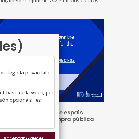
nançament conjunt de 742,5 milions d'euros i
ntribuiran als objectius del Pacte Verd
ropeu, fent front a la degradació ambiental,
dant a revertir la pèrdua de biodiversitat i
lorant la gestió dels recursos naturals.
ies)
otegir la privacitat i
t bàsic de la web i, per
són opcionals i es
binar: Sinergies entre espais
experimentació i compra pública
novadora
30/07/2026