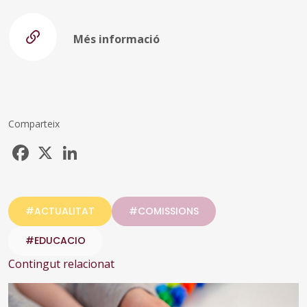
Més informació
Comparteix
Facebook
X
LinkedIn
#ACTUALITAT
#COMISSIONS
#EDUCACIO
Contingut relacionat