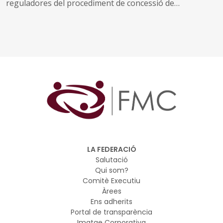
reguladores del procediment de concessió de
subvencions als ens locals de Catalunya destinades al
finançament d'infraestructures, equipament i
funcionament de les noves places del primer cicle
d'educació infantil en centres públics de Catalunya,
creades entre l'1 de gener de 2021 i el 21 d'abril de 2026,
en el marc del Pla de recuperació, transformació i
resiliència, finançat per la Unió Europea-Next
Generation EU
LA FEDERACIÓ
Salutació
Qui som?
Comitè Executiu
Àrees
Ens adherits
Portal de transparència
Imatge Corporativa