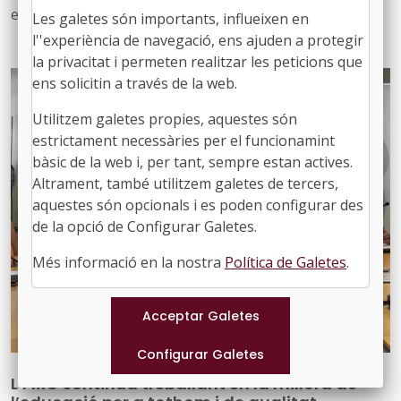
eina que defineix, ordena i enforteix el nou rol del
Les galetes són importants, influeixen en
personal tècnic d’educació i el seu lideratge en el
l''experiència de navegació, ens ajuden a protegir
desenvolupament i la gestió de les polítiques educatives
la privacitat i permeten realitzar les peticions que
locals
ens solicitin a través de la web.
Utilitzem galetes propies, aquestes són
estrictament necessàries per el funcionamint
bàsic de la web i, per tant, sempre estan actives.
Altrament, també utilitzem galetes de tercers,
aquestes són opcionals i es poden configurar des
de la opció de Configurar Galetes.
Més informació en la nostra
Política de Galetes
.
L’FMC continua treballant en la millora de