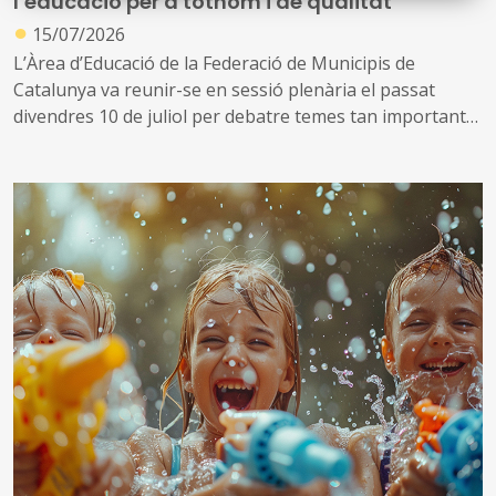
l’educació per a tothom i de qualitat
●
15/07/2026
L’Àrea d’Educació de la Federació de Municipis de
Catalunya va reunir-se en sessió plenària el passat
divendres 10 de juliol per debatre temes tan importants
per al sector com ara la universalització i gratuïtat de
l’etapa 0-3 anys, la situació del transport escolar i
adaptat, la formació professional dual o el Decret
d’Orientació, entre d’altres
En la sessió es va presentar la nova presidenta de l’Àrea
d’Educació, Joana Cobo, alcaldessa de Vilajuïga, i que
també es vicepresidenta del Comitè Executiu de l’FMC