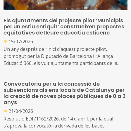
Els ajuntaments del projecte pilot ‘Municipis
per un estiu enriquit’ construeixen propostes
equitatives de lleure educatiu estiuenc
●
15/07/2026
Un any després de l’inici d’aquest projecte pilot,
promogut per la Diputació de Barcelona i l’Aliança
Educació 360, els vuit ajuntaments participants de la
província de Barcelona es preparen per posar en marxa
aquest estiu les millores que han dissenyat a partir de
Convocatòria per a la concessió de
l’experiència i els aprenentatges assolits
subvencions als ens locals de Catalunya per
la creació de noves places públiques de 0 a 3
Bigues i Riells del Fai, Montornès del Vallès, Barberà del
anys
Vallès, Santa Coloma de Gramenet, Centelles, Manlleu,
●
21/04/2026
Vilanova del Camí i Sant Boi de Llobregat van fer la
Resolució EDF/1162/2026, de 14 d'abril, per la qual
setena trobada del projecte, centrada en l’avaluació dels
s'aprova la convocatòria derivada de les bases
programes que posaran en marxa