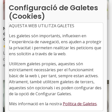
Configuració de Galetes
(Cookies)
AQUESTA WEB UTILITZA GALETES
Nova publicació per reforçar les
competències del personal tècnic municipal
Les galetes són importants, influeixen en
d’educació
l''experiència de navegació, ens ajuden a protegir
●
31/07/2026
la privacitat i permeten realitzar les peticions que
La Diputació de Barcelona ha editat la publicació ‘Marc
ens solicitin a través de la web.
competencial del perfil tècnic municipal d’educació’, una
Utilitzem galetes propies, aquestes són
eina que defineix, ordena i enforteix el nou rol del
estrictament necessàries per el funcionamint
personal tècnic d’educació i el seu lideratge en el
bàsic de la web i, per tant, sempre estan actives.
desenvolupament i la gestió de les polítiques educatives
Altrament, també utilitzem galetes de tercers,
locals
aquestes són opcionals i es poden configurar des
de la opció de Configurar Galetes.
Més informació en la nostra
Política de Galetes
.