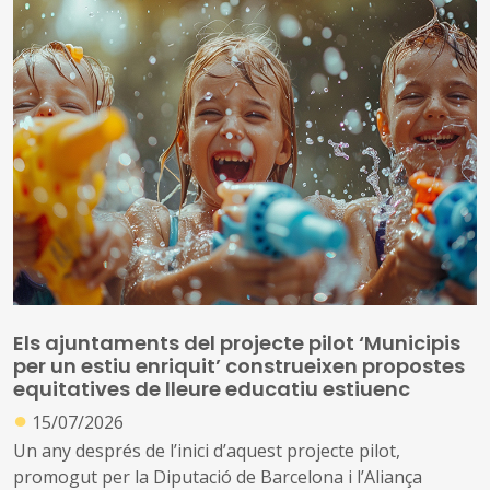
En la sessió es va presentar la nova presidenta de l’Àrea
d’Educació, Joana Cobo, alcaldessa de Vilajuïga, i que
també es vicepresidenta del Comitè Executiu de l’FMC
Els ajuntaments del projecte pilot ‘Municipis
per un estiu enriquit’ construeixen propostes
equitatives de lleure educatiu estiuenc
●
15/07/2026
Un any després de l’inici d’aquest projecte pilot,
promogut per la Diputació de Barcelona i l’Aliança