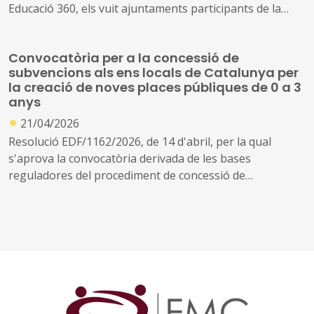
Educació 360, els vuit ajuntaments participants de la
província de Barcelona es preparen per posar en marxa
aquest estiu les millores que han dissenyat a partir de
Convocatòria per a la concessió de
l’experiència i els aprenentatges assolits
subvencions als ens locals de Catalunya per
la creació de noves places públiques de 0 a 3
Bigues i Riells del Fai, Montornès del Vallès, Barberà del
anys
Vallès, Santa Coloma de Gramenet, Centelles, Manlleu,
●
21/04/2026
Vilanova del Camí i Sant Boi de Llobregat van fer la
Resolució EDF/1162/2026, de 14 d'abril, per la qual
setena trobada del projecte, centrada en l’avaluació dels
s'aprova la convocatòria derivada de les bases
programes que posaran en marxa
reguladores del procediment de concessió de
subvencions als ens locals de Catalunya destinades al
finançament d'infraestructures, equipament i
funcionament de les noves places del primer cicle
d'educació infantil en centres públics de Catalunya,
creades entre l'1 de gener de 2021 i el 21 d'abril de 2026,
en el marc del Pla de recuperació, transformació i
resiliència, finançat per la Unió Europea-Next
Generation EU