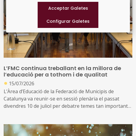
L’FMC continua treballant en la millora de
l’educació per a tothom i de qualitat
●
15/07/2026
L’Àrea d’Educació de la Federació de Municipis de
Catalunya va reunir-se en sessió plenària el passat
divendres 10 de juliol per debatre temes tan importants
per al sector com ara la universalització i gratuïtat de
l’etapa 0-3 anys, la situació del transport escolar i
adaptat, la formació professional dual o el Decret
d’Orientació, entre d’altres