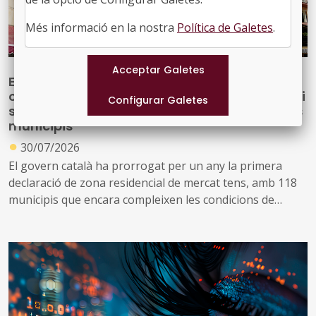
Més informació en la nostra
Política de Galetes
.
Es prorroga la declaració de 140 municipis
com a zona de mercat residencial tensionat i
s’impulsa una nova declaració per a 53 nous
municipis
●
30/07/2026
El govern català ha prorrogat per un any la primera
declaració de zona residencial de mercat tens, amb 118
municipis que encara compleixen les condicions de
tensió d’assequibilitat al mercat de l’habitatge
A més, impulsa una nova declaració que inclou altres 53
municipis que no es consideraven de mercat tens, però
que s’ha identificat que ara compleixen les condicions
per aplicar el topall de preus