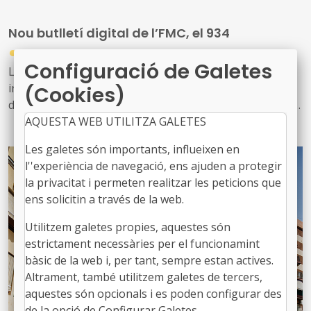
personal tècnic d’educació i el seu lideratge en el
desenvolupament i la gestió de les polítiques educatives
Nou butlletí digital de l’FMC, el 934
locals
●
31/07/2026
Configuració de Galetes
Les notícies sobre l'activitat de l'FMC, les recents
informacions d'interès per als governs locals, les
(Cookies)
disposicions jurídiques noves i diversos actes d'agenda
AQUESTA WEB UTILITZA GALETES
us arriben amb aquest exemplar, el 934. També inclou
les notícies recents sobre fons europeus
Les galetes són importants, influeixen en
l''experiència de navegació, ens ajuden a protegir
la privacitat i permeten realitzar les peticions que
ens solicitin a través de la web.
Utilitzem galetes propies, aquestes són
estrictament necessàries per el funcionamint
bàsic de la web i, per tant, sempre estan actives.
Altrament, també utilitzem galetes de tercers,
aquestes són opcionals i es poden configurar des
de la opció de Configurar Galetes.