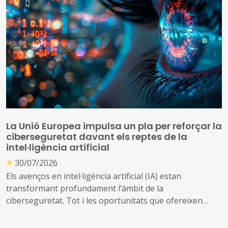
La Unió Europea impulsa un pla per reforçar la
ciberseguretat davant els reptes de la
intel·ligència artificial
●
30/07/2026
Els avenços en intel·ligència artificial (IA) estan
transformant profundament l’àmbit de la
ciberseguretat. Tot i les oportunitats que ofereixen
aquestes tecnologies per prevenir amenaces i reforçar
la protecció dels sistemes digitals, també poden ser