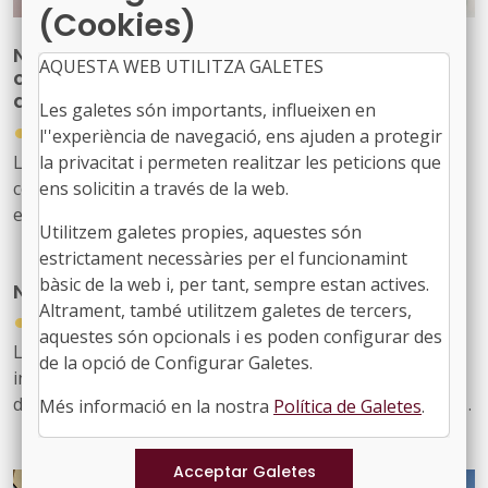
(Cookies)
Nova publicació per reforçar les
AQUESTA WEB UTILITZA GALETES
competències del personal tècnic municipal
d’educació
Les galetes són importants, influeixen en
●
31/07/2026
l''experiència de navegació, ens ajuden a protegir
La Diputació de Barcelona ha editat la publicació ‘Marc
la privacitat i permeten realitzar les peticions que
competencial del perfil tècnic municipal d’educació’, una
ens solicitin a través de la web.
eina que defineix, ordena i enforteix el nou rol del
Utilitzem galetes propies, aquestes són
personal tècnic d’educació i el seu lideratge en el
estrictament necessàries per el funcionamint
desenvolupament i la gestió de les polítiques educatives
bàsic de la web i, per tant, sempre estan actives.
Nou butlletí digital de l’FMC, el 934
locals
Altrament, també utilitzem galetes de tercers,
●
31/07/2026
aquestes són opcionals i es poden configurar des
Les notícies sobre l'activitat de l'FMC, les recents
de la opció de Configurar Galetes.
informacions d'interès per als governs locals, les
disposicions jurídiques noves i diversos actes d'agenda
Més informació en la nostra
Política de Galetes
.
us arriben amb aquest exemplar, el 934. També inclou
les notícies recents sobre fons europeus