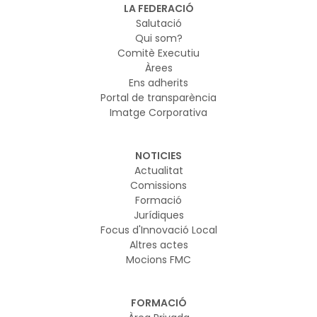
vol garantir que els nous models d’IA es desenvolupin i
LA FEDERACIÓ
s’utilitzin de manera segura
Salutació
Qui som?
Comitè Executiu
Àrees
Ens adherits
Portal de transparència
Imatge Corporativa
NOTICIES
Actualitat
Comissions
Formació
Jurídiques
Focus d'Innovació Local
Altres actes
Mocions FMC
FORMACIÓ