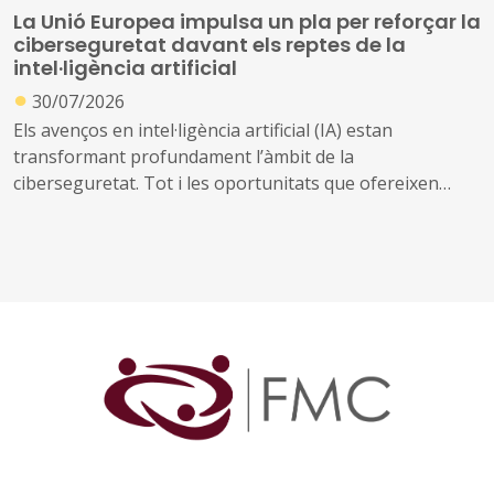
La Unió Europea impulsa un pla per reforçar la
ciberseguretat davant els reptes de la
intel·ligència artificial
●
30/07/2026
Els avenços en intel·ligència artificial (IA) estan
transformant profundament l’àmbit de la
ciberseguretat. Tot i les oportunitats que ofereixen
aquestes tecnologies per prevenir amenaces i reforçar
la protecció dels sistemes digitals, també poden ser
utilitzades per identificar vulnerabilitats, automatitzar
atacs i incrementar-ne l’abast i la velocitat
Davant d’aquest escenari, la Comissió Europea ha
presentat el Pla d'Acció sobre Ciberseguretat i IA, una
iniciativa que mobilitzarà els estats membres, la
indústria i diferents organitzacions europees per
reforçar la seguretat digital de la Unió. El pla es basa en
el marc regulador europeu sobre IA i ciberseguretat i