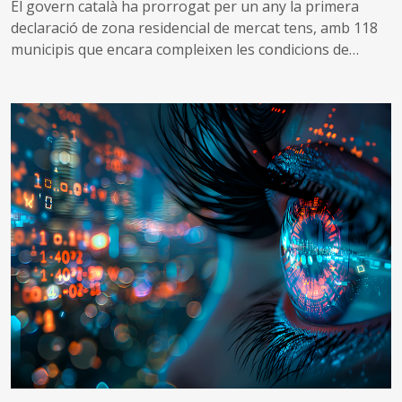
El govern català ha prorrogat per un any la primera
declaració de zona residencial de mercat tens, amb 118
municipis que encara compleixen les condicions de
tensió d’assequibilitat al mercat de l’habitatge
A més, impulsa una nova declaració que inclou altres 53
municipis que no es consideraven de mercat tens, però
que s’ha identificat que ara compleixen les condicions
per aplicar el topall de preus