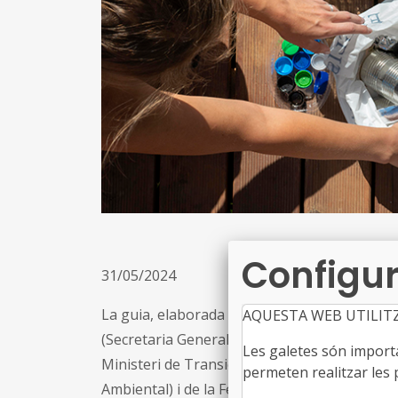
Configur
31/05/2024
La guia, elaborada pel Grup de Treball forma
AQUESTA WEB UTILIT
(Secretaria General de Finançament Autonòmica
Les galetes són importan
Ministeri de Transició Ecològica i el Repte D
permeten realitzar les p
Ambiental) i de la Federació Espanyola de Mun