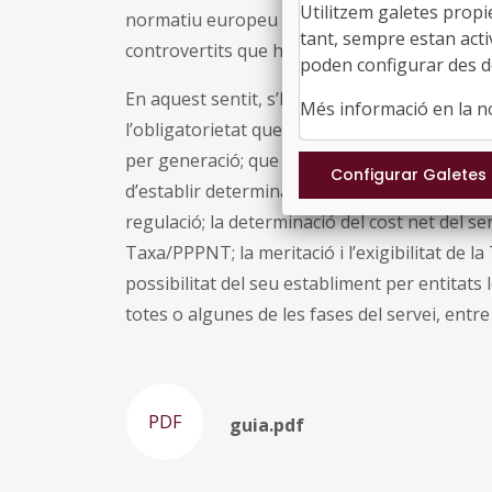
Utilitzem galetes propi
normatiu europeu i espanyol d’aplicació en 
tant, sempre estan acti
controvertits que han sorgit pel que fa a la 
poden configurar des de
En aquest sentit, s’hi tracten els següents asp
Més informació en la 
l’obligatorietat que de forma gradual es fix
per generació; que aquest import s’aproximi a 
d’establir determinats beneficis fiscals i els
regulació; la determinació del cost net del ser
Taxa/PPPNT; la meritació i l’exigibilitat de la
possibilitat del seu establiment per entitats
totes o algunes de les fases del servei, entre 
PDF
guia.pdf