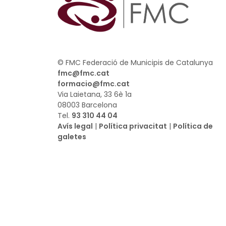
© FMC Federació de Municipis de Catalunya
fmc@fmc.cat
formacio@fmc.cat
Via Laietana, 33 6è 1a
08003 Barcelona
Tel.
93 310 44 04
Avís legal
|
Política privacitat
|
Política de
galetes