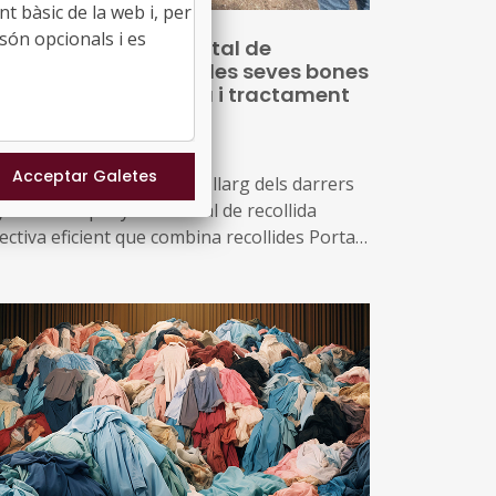
t bàsic de la web i, per
són opcionals i es
sitem el Parc Ambiental de
falvent per conèixer les seves bones
àctiques en recollida i tractament
 residus municipals
18/02/2026
 Bages ha desenvolupat al llarg dels darrers
ys una campanya comarcal de recollida
ectiva eficient que combina recollides Porta a
rta amb contenidors tancats o intel·ligents,
nvertint a Manresa en el municipi més gran
 Catalunya amb sistema de contenidors
ncats
 per això que la Federació de Municipis de
talunya ha organitzat una jornada de
sidus, amb visita a aquest parc, per conèixer
 pràctiques en recollida i tractament de