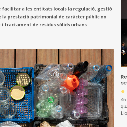
acilitar a les entitats locals la regulació, gestió
a: la prestació patrimonial de caràcter públic no
rt i tractament de residus sòlids urbans
Re
se
●
46 
qu
Llo
est
ge