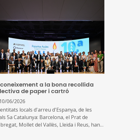
coneixement a la bona recollida
lectiva de paper i cartró
10/06/2026
entitats locals d'arreu d'Espanya, de les
als 5a Catalunya: Barcelona, el Prat de
bregat, Mollet del Vallès, Lleida i Reus, han
at reconegudes per la seva excel·lència en la
stió dels residus de paper i cartó amb els