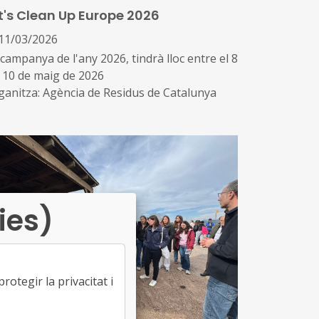
t's Clean Up Europe 2026
mis ‘Pajaritas Azules’
11/03/2026
r es va celebrar la 10a edició d’aquests
campanya de l'any 2026, tindrà lloc entre el 8
emis, coincidint amb el desè aniversari
l 10 de maig de 2026
questa iniciativa de referència, coliderada
ganitza: Agència de Residus de Catalunya
r ASPAPEL i REPACAR, que té l’objectiu
mpulsar l'excel·lència en la recollida selectiva
icipal de paper i cartró per reciclar-lo
ies)
otegir la privacitat i