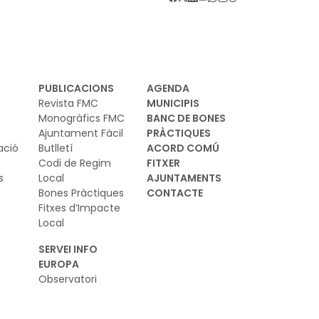
ficultat per tractar unes peces que moltes
gades tenen una composició molt diversa
bres naturals, polímers, additius, etc.) que fa
 les tècniques tradicionals de reciclatge
uin poc eficients
PUBLICACIONS
AGENDA
Revista FMC
MUNICIPIS
Monogràfics FMC
BANC DE BONES
Ajuntament Fàcil
PRÀCTIQUES
ació
Butlletí
ACORD COMÚ
Codi de Regim
FITXER
s
Local
AJUNTAMENTS
Bones Pràctiques
CONTACTE
Fitxes d’Impacte
Local
SERVEI INFO
EUROPA
Observatori