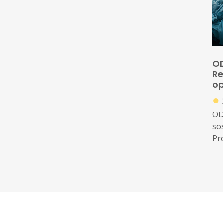
re
com
pa
OD
Re
op
●
OD
so
Pr
Es
nom
cau
ins
ges
de 