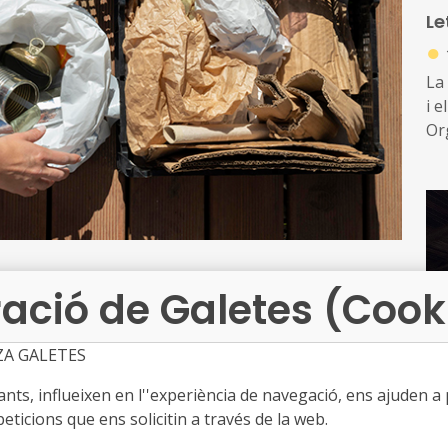
Le
pre
●
Ahi
La 
pr
i e
d'a
Or
pe
d’i
mun
ació de Galetes (Cook
t per representants del Ministeri d’Hisenda
ZA GALETES
 i Local i la Direcció General de Tributs), del
ts, influeixen en l''experiència de navegació, ens ajuden a pr
emogràfic (Direcció General de Qualitat i Avaluació
eticions que ens solicitin a través de la web.
icipis i Províncies (FEMP), fa referència al marc