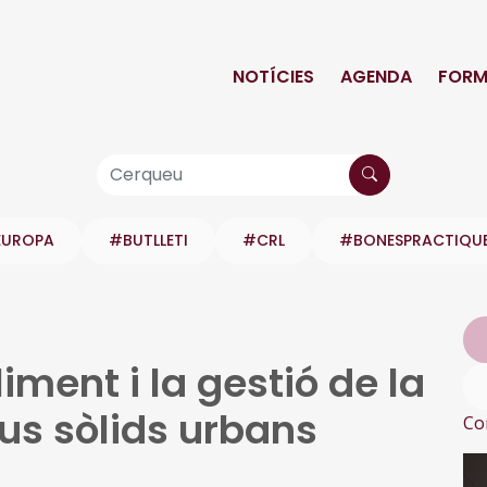
NOTÍCIES
AGENDA
FORM
EUROPA
#BUTLLETI
#CRL
#BONESPRACTIQU
iment i la gestió de la
dus sòlids urbans
Co