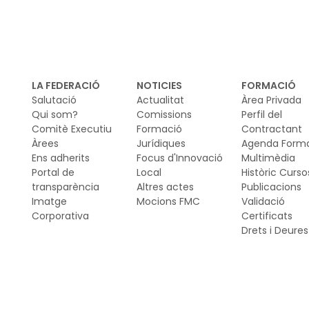
di
ve
(fi
que
sig
LA FEDERACIÓ
NOTICIES
FORMACIÓ
Salutació
Actualitat
Àrea Privada
Qui som?
Comissions
Perfil del
Comitè Executiu
Formació
Contractant
Àrees
Jurídiques
Agenda Form
Ens adherits
Focus d'Innovació
Multimèdia
Portal de
Local
Històric Curso
transparència
Altres actes
Publicacions
Imatge
Mocions FMC
Validació
Corporativa
Certificats
Drets i Deures