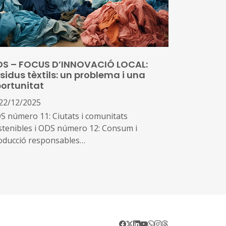
sidus municipals de la comarca del Bages i
 es treballa per preservar l’entorn i el
isatge
S – FOCUS D’INNOVACIÓ LOCAL:
sidus tèxtils: un problema i una
ortunitat
22/12/2025
S número 11: Ciutats i comunitats
stenibles i ODS número 12: Consum i
oducció responsables
 calcula que actualment a Europa es reciclen
és el 12% dels residus tèxtils; una de les
ses d’aquesta xifra tan baixa és la
uficiència d'infraestructura de recollida i
tió selectiva (a la que la Directiva Europea
Residus ara vol posa remei) però l'altra és la