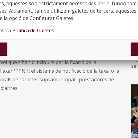
es, aquestes són estrictament necessàries per el funcionamin
aquesta matèria i dona resposta als aspectes
ves. Altrament, també utilitzem galetes de tercers, aquestes 
Vi
regulació i aplicació d’aquesta Taxa/PPPNT.
 la opció de Configurar Galetes.
Bu
pr
ectes d’interès: l’àmbit subjectiu d’aplicació,
nostra
Política de Galetes
.
de
i el seu import tenint en compte sistemes de pagament
●
la cobertura del cost del servei; la possibilitat
El
 elements que s’han de tenir en compte per la seva
an
vei que s’han d’incloure per la fixació de la
sel
 Taxa/PPPNT; el sistema de notificació de la taxa; o la
Po
 locals de caràcter supramunicipal i prestadores de
co
d’altres.
de
ta
És
Ca
re
les