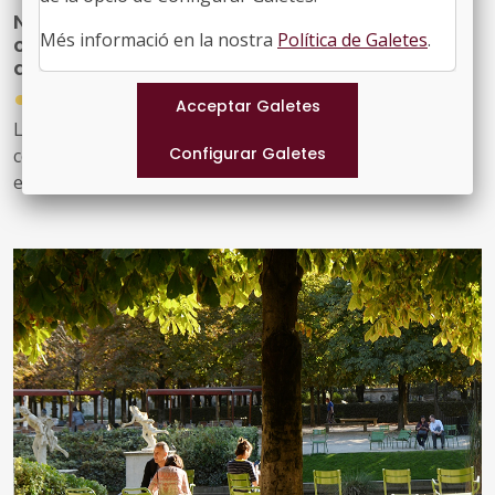
Nova publicació per reforçar les
Més informació en la nostra
Política de Galetes
.
competències del personal tècnic municipal
d’educació
●
31/07/2026
La Diputació de Barcelona ha editat la publicació ‘Marc
competencial del perfil tècnic municipal d’educació’, una
eina que defineix, ordena i enforteix el nou rol del
personal tècnic d’educació i el seu lideratge en el
desenvolupament i la gestió de les polítiques educatives
locals