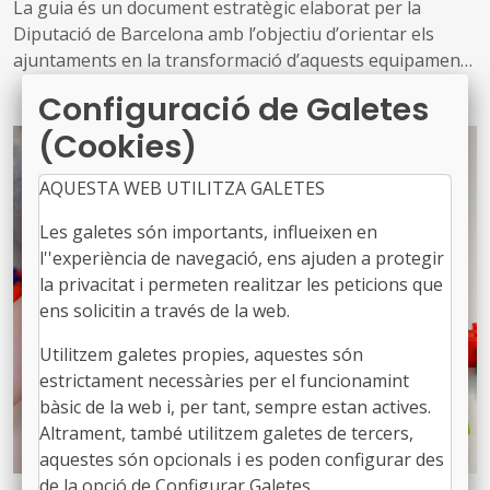
La guia és un document estratègic elaborat per la
Diputació de Barcelona amb l’objectiu d’orientar els
ajuntaments en la transformació d’aquests equipaments
Configuració de Galetes
Parteix d’una diagnosi de la situació actual dels mercats i
(Cookies)
defineix un model de futur més modern, sostenible,
digitalitzat i connectat amb les necessitats de la
AQUESTA WEB UTILITZA GALETES
ciutadania
Les galetes són importants, influeixen en
l''experiència de navegació, ens ajuden a protegir
la privacitat i permeten realitzar les peticions que
ens solicitin a través de la web.
Utilitzem galetes propies, aquestes són
estrictament necessàries per el funcionamint
bàsic de la web i, per tant, sempre estan actives.
Altrament, també utilitzem galetes de tercers,
aquestes són opcionals i es poden configurar des
de la opció de Configurar Galetes.