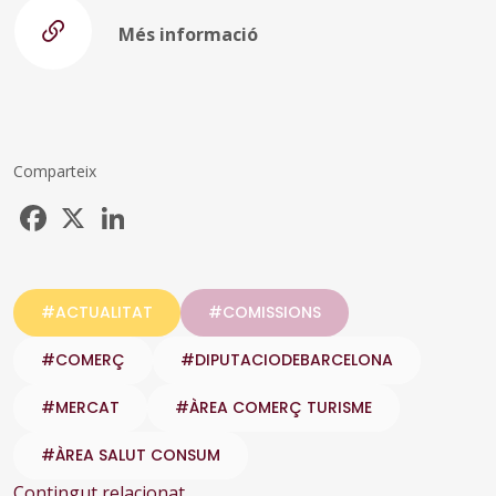
Més informació
Comparteix
Facebook
X
LinkedIn
#ACTUALITAT
#COMISSIONS
#COMERÇ
#DIPUTACIODEBARCELONA
#MERCAT
#ÀREA COMERÇ TURISME
#ÀREA SALUT CONSUM
Contingut relacionat