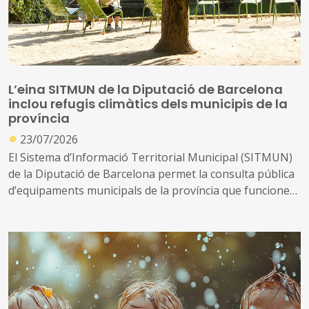
L’eina SITMUN de la Diputació de Barcelona
inclou refugis climàtics dels municipis de la
província
●
23/07/2026
El Sistema d’Informació Territorial Municipal (SITMUN)
de la Diputació de Barcelona permet la consulta pública
d’equipaments municipals de la província que funcionen
com a refugis climàtics a l’estiu, com un recurs de
protecció i seguretat vinculat al Document Únic de
Protecció Civil Municipal