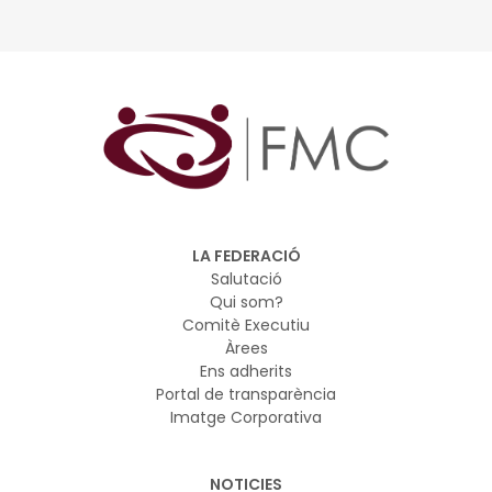
l’experiència i els aprenentatges assolits
Bigues i Riells del Fai, Montornès del Vallès, Barberà del
Vallès, Santa Coloma de Gramenet, Centelles, Manlleu,
Vilanova del Camí i Sant Boi de Llobregat van fer la
setena trobada del projecte, centrada en l’avaluació dels
programes que posaran en marxa
LA FEDERACIÓ
Salutació
Qui som?
Comitè Executiu
Àrees
Ens adherits
Portal de transparència
Imatge Corporativa
NOTICIES