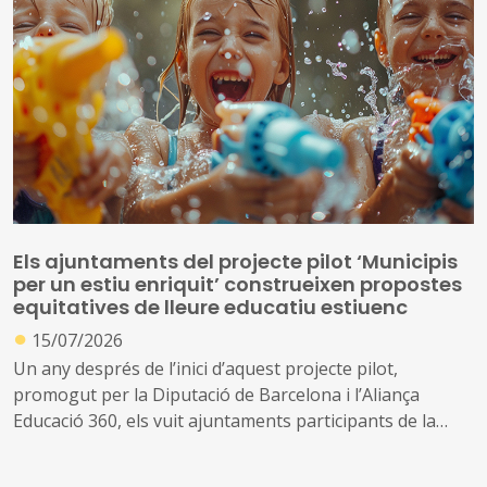
Els ajuntaments del projecte pilot ‘Municipis
per un estiu enriquit’ construeixen propostes
equitatives de lleure educatiu estiuenc
●
15/07/2026
Un any després de l’inici d’aquest projecte pilot,
promogut per la Diputació de Barcelona i l’Aliança
Educació 360, els vuit ajuntaments participants de la
província de Barcelona es preparen per posar en marxa
aquest estiu les millores que han dissenyat a partir de