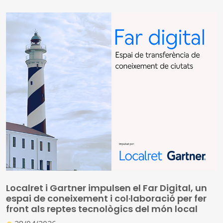
infraestructures físiques existents i afavorint un
desplegament més eficient d’altres de noves per tal que
aquestes xarxes puguin implantar-se amb més rapidesa
i a un cost menor
Per aquesta finalitat, estableix obligacions que afecten
directament els ens locals, en tant són titulars, o tenen
el control, d’un gran nombre d’infraestructures físiques
susceptibles d’allotjar xarxes de comunicacions
electròniques de molt alta capacitat
Localret i Gartner impulsen el Far Digital, un
espai de coneixement i col·laboració per fer
front als reptes tecnològics del món local
●