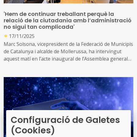
'Hem de continuar treballant perquè la
relació de la ciutadania amb l’administració
no sigui tan complicada'
●
17/11/2025
Marc Solsona, vicepresident de la Federació de Municipis
de Catalunya i alcalde de Mollerussa, ha intervingut
aquest matí en l’acte inaugural de l’Assemblea general
del Consorci Localret, que s’ha celebrat a l’Espai Mestral
del Port Olímpic de Barcelona
En paraules de Solsona, “des de l’FMC afirmem que tot el
que fem per transformar les administracions locals a
nivell digital ha de tenir un impacte directe en el servei a
la ciutadania”
Configuració de Galetes
(Cookies)