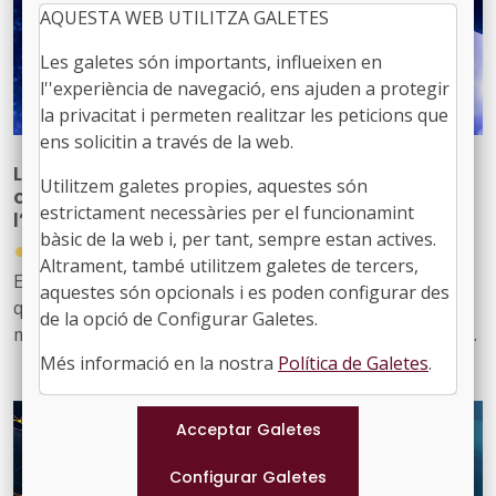
AQUESTA WEB UTILITZA GALETES
Les galetes són importants, influeixen en
l''experiència de navegació, ens ajuden a protegir
la privacitat i permeten realitzar les peticions que
ens solicitin a través de la web.
Localret coorganitza per tercer any
Utilitzem galetes propies, aquestes són
consecutiu el Premi GRAUSTIC a projectes de
estrictament necessàries per el funcionamint
l’Administració local
bàsic de la web i, per tant, sempre estan actives.
●
30/06/2026
Altrament, també utilitzem galetes de tercers,
El guardó reconeix la iniciativa d’una administració local
aquestes són opcionals i es poden configurar des
que hagi destacat especialment en la introducció de
de la opció de Configurar Galetes.
millores innovadores en l’àmbit dels ajuntaments o dels
municipis mitjançant les TIC
Més informació en la nostra
Política de Galetes
.
En aquesta edició, els premis compten amb 14
categories que distingeixen iniciatives, professionals,
empreses o institucions que operen a Catalunya, hi
tinguin o no la seu central, i que sobresurten tant en