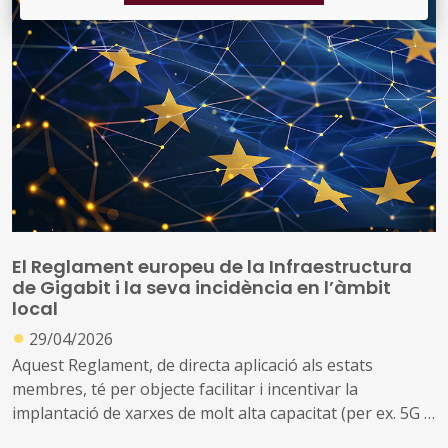
l’ús com en la promoció de les TIC per impulsar la
innovació i la responsabilitat social
El Reglament europeu de la Infraestructura
de Gigabit i la seva incidència en l’àmbit
local
●
29/04/2026
Aquest Reglament, de directa aplicació als estats
membres, té per objecte facilitar i incentivar la
implantació de xarxes de molt alta capacitat (per ex. 5G i
fibra òptica), fomentant l’ús compartit de les