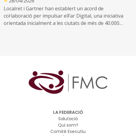
28/04/2026
Localret i Gartner han establert un acord de
col·laboració per impulsar elFar Digital, una iniciativa
orientada inicialment a les ciutats de més de 40.000
habitants, que té com a objectiu ajudar els ajuntaments
a avançar en alguns dels principals reptes tecnològics
als quals fan front avui les administracions locals, com
ara la intel·ligència artificial, la ciberseguretat o
l’optimització dels recursos
LA FEDERACIÓ
Salutació
Qui som?
Comitè Executiu