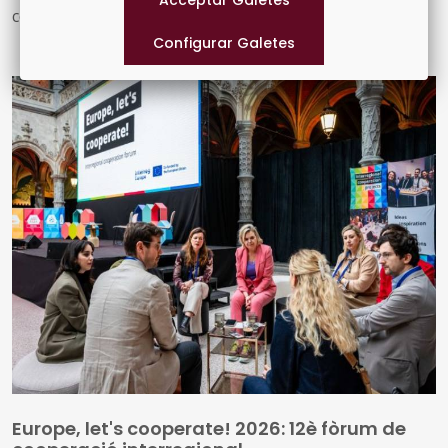
celebració col·lectiva per mostrar l'impacte de la
cooperació interregional en les comunitats i territoris
europeus. Enguany se celebra la 15a edició, sota dos
lemes: "Stronger together" i "15 years of shared effort".
Europe, let's cooperate! 2026: 12è fòrum de