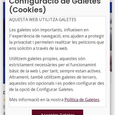
Configuració de Galetes
(Cookies)
AQUESTA WEB UTILITZA GALETES
Les galetes són importants, influeixen en
l''experiència de navegació, ens ajuden a protegir
la privacitat i permeten realitzar les peticions que
ens solicitin a través de la web.
Utilitzem galetes propies, aquestes són
estrictament necessàries per el funcionamint
bàsic de la web i, per tant, sempre estan actives.
Altrament, també utilitzem galetes de tercers,
aquestes són opcionals i es poden configurar des
de la opció de Configurar Galetes.
Dia de la Cooperació Interreg 2026
●
Més informació en la nostra
Política de Galetes
.
16/06/2026
Els programes Interreg de tota Europa organitzen cada
any el Dia de la Cooperació Interreg, una jornada de