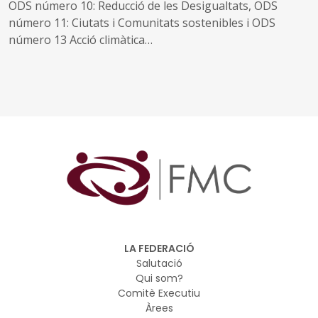
ODS número 10: Reducció de les Desigualtats, ODS
número 11: Ciutats i Comunitats sostenibles i ODS
número 13 Acció climàtica
Els plans de reforma urbanístics per acollir grans
esdeveniments (jocs olímpics, mundials de futbol, fires,
etc.) acostumen a anar associats a la inversió en
equipaments en espais urbans amb poca ocupació, en la
regeneració de zones degradades i en la construcció de
noves infraestructures
LA FEDERACIÓ
Salutació
Qui som?
Comitè Executiu
Àrees