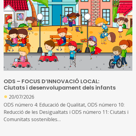
redueix l’atractiu per a moltes persones usuàries
Els governs locals, que són els qui haurien de liderar
l'expansió d’aquesta nova infraestructura, es troben en
moltes ocasions condicionats per limitacions financeres,
reguladores i de capacitat a l’hora d’afrontar aquest
repte. Tot i això, l’exemple de diferents ciutats del món
demostra que és possible aconseguir avenços quan es
donen les condicions adequades
ODS – FOCUS D’INNOVACIÓ LOCAL:
Ciutats i desenvolupament dels infants
●
20/07/2026
ODS número 4: Educació de Qualitat, ODS número 10:
Reducció de les Desigualtats i ODS número 11: Ciutats i
Comunitats sostenibles
Està àmpliament demostrada la influència del lloc de