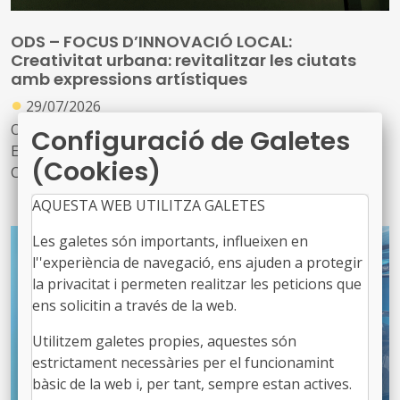
ODS – FOCUS D’INNOVACIÓ LOCAL:
Creativitat urbana: revitalitzar les ciutats
amb expressions artístiques
●
29/07/2026
ODS número 3: Salut i Benestar, ODS número 4:
Configuració de Galetes
Educació de Qualitat i ODS número 11: Ciutats i
(Cookies)
Comunitats sostenibles
AQUESTA WEB UTILITZA GALETES
Hi ha un refrany castellà que afirma que
‘l’home no
només viu de pa’
, una manera d’expressar de manera
Les galetes són importants, influeixen en
poètica que les persones necessitem tant el benestar
l''experiència de navegació, ens ajuden a protegir
material com el benestar emocional
la privacitat i permeten realitzar les peticions que
ens solicitin a través de la web.
D'aquí la importància que els governs locals organitzin
Utilitzem galetes propies, aquestes són
activitats culturals i expressions artístiques en els espais
estrictament necessàries per el funcionamint
públics com a estratègia per revitalitzar la vida social a
bàsic de la web i, per tant, sempre estan actives.
les ciutats, per oferir oportunitats educatives i per