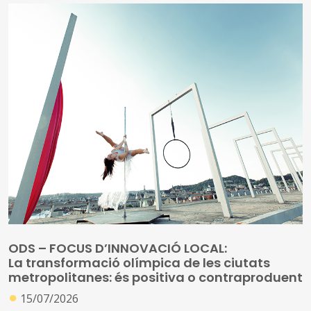
residència en el desenvolupament dels infants; l'entorn
on creix un nen/a pot esdevenir una font d'experiències,
d'aprenentatge i de socialització o pot esdevenir un
obstacle per al seu procés de desenvolupament
ODS – FOCUS D’INNOVACIÓ LOCAL:
La transformació olímpica de les ciutats
metropolitanes: és positiva o contraproduent
●
15/07/2026