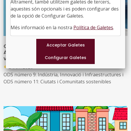
Altrament, també utilitzem galetes de tercers,
afavorir unes comunitats més felices
aquestes són opcionals i es poden configurar des
de la opció de Configurar Galetes.
Més informació en la nostra
Política de Galetes
.
ODS – FOCUS D’INNOVACIÓ LOCAL:
Ampliar la xarxa de punts de càrrega de
vehicles elèctrics: guia per als governs locals
●
24/07/2026
ODS número 9: Indústria, Innovació i Infraestructures i
ODS número 11: Ciutats i Comunitats sostenibles
Els vehicles elèctrics s’han consolidat com una peça
essencial en l’estratègia global per descarbonitzar els
sistemes de transport. Tanmateix, el ritme d’instal·lació
de punts de càrrega continua sent insuficient per
respondre al creixement accelerat del parc de vehicles
elèctrics, un factor que en dificulta l’adopció massiva i en