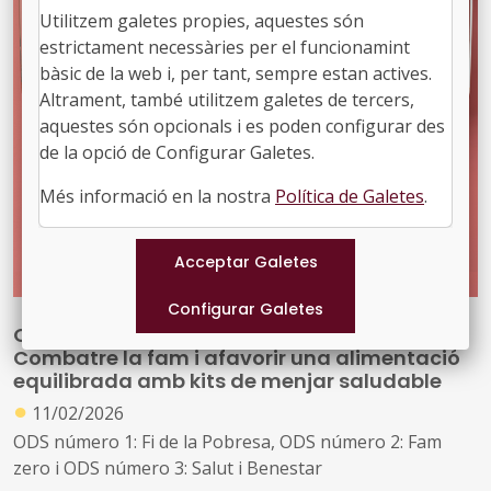
Utilitzem galetes propies, aquestes són
Aquesta combinació permet un enriquidor contacte
estrictament necessàries per el funcionamint
intergeneracional que aporta beneficis per als dos
bàsic de la web i, per tant, sempre estan actives.
col·lectius
Altrament, també utilitzem galetes de tercers,
aquestes són opcionals i es poden configurar des
de la opció de Configurar Galetes.
Més informació en la nostra
Política de Galetes
.
ODS – FOCUS D’INNOVACIÓ LOCAL:
Combatre la fam i afavorir una alimentació
equilibrada amb kits de menjar saludable
●
11/02/2026
ODS número 1: Fi de la Pobresa, ODS número 2: Fam
zero i ODS número 3: Salut i Benestar