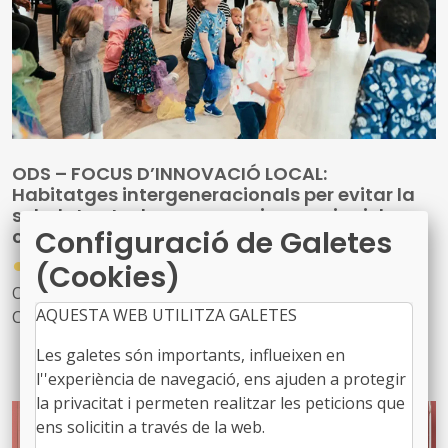
ODS – FOCUS D’INNOVACIÓ LOCAL:
Habitatges intergeneracionals per evitar la
soledat entre les persones i per enriquir les
Configuració de Galetes
comunitats
●
13/03/2026
(Cookies)
ODS número 3: Salut i Benestar i ODS número 11:
AQUESTA WEB UTILITZA GALETES
Ciutats i Comunitats sostenibles
Les galetes són importants, influeixen en
’At Belong’ és un innovador equipament públic
l''experiència de navegació, ens ajuden a protegir
inaugurat a Chester (Regne Unit) que acull, en un mateix
la privacitat i permeten realitzar les peticions que
edifici, una residència per a persones grans i una llar
ens solicitin a través de la web.
d'infants