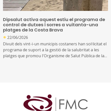
Dipsalut activa aquest estiu el programa de
control de dutxes i sorres a vuitanta-una
platges de la Costa Brava
●
22/06/2026
Divuit dels vint-i-un municipis costaners han sol·licitat el
programa de suport a la gestió de la salubritat a les
platges que promou l'Organisme de Salut Pública de la
Diputació de Girona
Aquest 2026 es desplegarà en vuitanta-una platges amb
sorra o amb dutxes i rentapeus per fer-hi controls
microbiològics i actuacions preventives