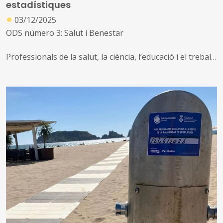
estadístiques
●
03/12/2025
ODS número 3: Salut i Benestar
Professionals de la salut, la ciència, l’educació i el treball
social de molts països occidentals alerten des de fa anys
de l'empitjorament gradual dels indicadors i dels
problemes de salut mental de la població
Una situació que es va veure agreujada per les mesures
de confinament associades a la pandèmia de la Covid-19