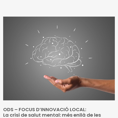
La fam i les dificultats d'accés a una alimentació
saludable són problemes que, malgrat els esforços que
s'han fet per erradicar-los, continuen presents en els
barris desafavorits de moltes de ciutats, també del món
desenvolupat
La Universitat de Florida ha ideat un sistema innovador
per facilitar als col·lectius que ho necessitin l'accés a una
dieta sana: es tracta de la distribució de kits d'aliments
saludables que inclouen un fulletó nutricional, algunes
receptes per cuinar els productes lliurats i un utensili
per poder-los cuinar
ODS – FOCUS D’INNOVACIÓ LOCAL:
La crisi de salut mental: més enllà de les