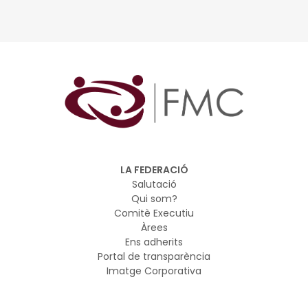
Els projectes d’aprenentatge servei (APS) combinen els
processos d’aprenentatge amb el servei a la comunitat
en un sol projecte. A través d’aquesta metodologia, els
alumnes identifiquen necessitats reals del seu entorn,
les analitzen i desenvolupen propostes amb l’objectiu de
millorar-lo. Aquestes característiques fan de l’APS una
eina molt adient perquè infants i joves aprenguin
mentre contribueixen a millorar l’entorn
LA FEDERACIÓ
Salutació
Qui som?
Comitè Executiu
Àrees
Ens adherits
Portal de transparència
Imatge Corporativa