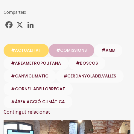
Comparteix
Facebook
X
LinkedIn
#ACTUALITAT
#COMISSIONS
#AMB
#AREAMETROPOLITANA
#BOSCOS
#CANVICLIMATIC
#CERDANYOLADELVALLES
#CORNELLADELLOBREGAT
#ÀREA ACCIÓ CLIMÀTICA
Contingut relacionat