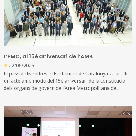
L’FMC, al 15è aniversari de l’AMB
●
22/06/2026
El passat divendres el Parlament de Catalunya va acollir
un acte amb motiu del 15è aniversari de la constitució
dels òrgans de govern de l’Àrea Metropolitana de
Barcelona
El vicepresident de la Federació de Municipis de
Catalunya i alcalde de Sant Vicenç dels Horts va assistir a
aquesta commemoració, que va estar centrada a
projectar una metròpolis més sostenible, equitativa i