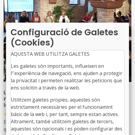
Configuració de Galetes
(Cookies)
AQUESTA WEB UTILITZA GALETES
Les galetes són importants, influeixen en
l''experiència de navegació, ens ajuden a protegir
la privacitat i permeten realitzar les peticions que
ens solicitin a través de la web.
L'AMB presenta la futura declaració
metropolitana per promoure la inclusió
Utilitzem galetes propies, aquestes són
laboral de les persones amb discapacitat
estrictament necessàries per el funcionamint
●
15/06/2026
bàsic de la web i, per tant, sempre estan actives.
Altrament, també utilitzem galetes de tercers,
El document vol impulsar una acció pública coordinada
aquestes són opcionals i es poden configurar des
que situï la diversitat funcional com un valor col·lectiu i