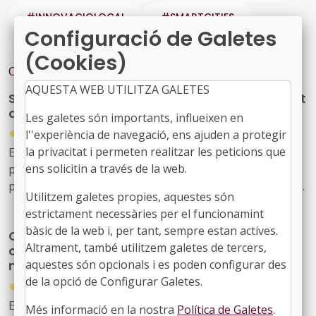
#INNOVACIOLOCAL
#SMARTCITIES
Configuració de Galetes
#ÀREA EUROPA
(Cookies)
Contingut relacionat
AQUESTA WEB UTILITZA GALETES
SoilTribes: Iniciatives multiactor per a la salut
del sòl
Les galetes són importants, influeixen en
●
09/09/2025
l''experiència de navegació, ens ajuden a protegir
la privacitat i permeten realitzar les peticions que
El projecte europeu SoilTribes llança una convocatòria
ens solicitin a través de la web.
per donar suport a iniciatives innovadores que
promoguin la salut del sòl, la participació ciutadana i la
Utilitzem galetes propies, aquestes són
conscienciació pública.
estrictament necessàries per el funcionamint
bàsic de la web i, per tant, sempre estan actives.
Citizen Energy Advisory Hub: suport per
Altrament, també utilitzem galetes de tercers,
organitzar Panells Ciutadans d'Energia als
aquestes són opcionals i es poden configurar des
municipis
de la opció de Configurar Galetes.
●
29/06/2026
El Citizen Energy Advisory Hub (CEAH) convida els
Més informació en la nostra
Política de Galetes
.