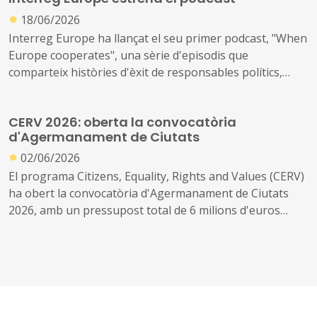
●
18/06/2026
Interreg Europe ha llançat el seu primer podcast, "When
Europe cooperates", una sèrie d'episodis que
comparteix històries d'èxit de responsables polítics,
professionals i ciutadans de tota Europa sobre com la
cooperació interregional ajuda les regions a afrontar
CERV 2026: oberta la convocatòria
reptes comuns, intercanviar bones pràctiques i millorar
d'Agermanament de Ciutats
polítiques públiques.
●
02/06/2026
El programa Citizens, Equality, Rights and Values (CERV)
ha obert la convocatòria d'Agermanament de Ciutats
2026, amb un pressupost total de 6 milions d'euros
destinat a finançar intercanvis entre ciutadans de
diferents països per reforçar la comprensió mútua, la
tolerància i el sentiment de pertinença europea. És una
de les convocatòries de participació ciutadana amb més
tradició del programa i té una rellevància directa per als
governs locals, ja que els municipis en són els principals