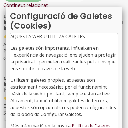
Contingut relacionat
Configuració de Galetes
La Generalitat aprova un pla pioner per
impulsar espais controlats de proves per a la
(Cookies)
innovació
●
AQUESTA WEB UTILITZA GALETES
18/06/2026
Acord GOV/142/2026, de 16 de juny, pel qual s'aprova el
Les galetes són importants, influeixen en
Pla per a l'impuls, la creació i el desplegament d'espais
l''experiència de navegació, ens ajuden a protegir
controlats de proves de la Generalitat de Catalunya
la privacitat i permeten realitzar les peticions que
ens solicitin a través de la web.
Convocatòria d’ajuts al foment de la
Utilitzem galetes propies, aquestes són
innovació bibliotecària, corresponents a
estrictament necessàries per el funcionamint
l’any 2026
bàsic de la web i, per tant, sempre estan actives.
●
04/06/2026
Altrament, també utilitzem galetes de tercers,
Extracte de la Resolució d'1 de juny de 2026 de la
aquestes són opcionals i es poden configurar des
Secretaria d'Estat de Cultura per la qual es convoquen
de la opció de Configurar Galetes.
les Ajudes al foment de la innovació bibliotecària,
Més informació en la nostra
Política de Galetes
.
corresponents a l'any 2026.