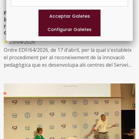
Procediment pel reconeixement de la
innovació pedagògica i bases generals
reguladores per la concessió de programes
d’innovació pedagògica als curs 2026-2027
●
23/04/2026
Ordre EDF/64/2026, de 17 d'abril, per la qual s'estableix
el procediment per al reconeixement de la innovació
pedagògica que es desenvolupa als centres del Servei
d'Educació de Catalunya i s'aproven les bases generals
reguladores de la convocatòria unificada dels
programes d'innovació pedagògica, corresponent al
curs 2026-2027