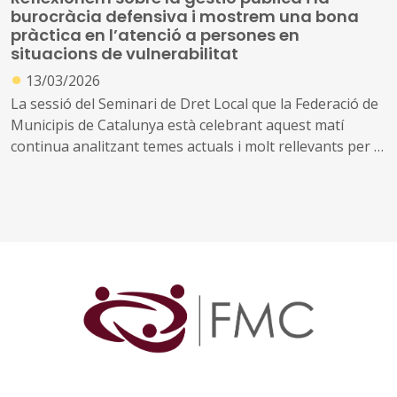
burocràcia defensiva i mostrem una bona
pràctica en l’atenció a persones en
situacions de vulnerabilitat
●
13/03/2026
La sessió del Seminari de Dret Local que la Federació de
Municipis de Catalunya està celebrant aquest matí
continua analitzant temes actuals i molt rellevants per al
món local
A més dels ja esmentats, aquest matí tractem el dret a la
defensa jurídica dels empleats públics i l’accés a les
infraestructures de titularitat municipal i les obligacions
de transparència en el Reglament europeu de la
infraestructura gigabit