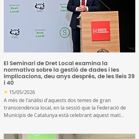
part d’aquesta edició es desenvoluparà en període
electoral en l’àmbit local. Així, s’abordaran qüestions
relatives al procés electoral local, la millora dels serveis
públics, la simplificació i acceleració administratives, la
contractació pública, l’urbanisme i l’habitatge, els
sistemes algorítmics i la intel·ligència artificial, les
aportacions de les ciències del comportament al dret
local o el
compliance
públic, entre d’altres
El Seminari de Dret Local examina la
normativa sobre la gestió de dades i les
implicacions, deu anys després, de les lleis 39
i 40
●
15/05/2026
A més de l’anàlisi d'aquests dos temes de gran
transcendència local, en la sessió que la Federació de
Municipis de Catalunya està celebrant aquest matí
d'aquest seminari, es parla també de les penalitats en la
contractació pública i de la suspensió potestativa de
llicències