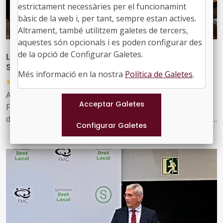
estrictament necessàries per el funcionamint
bàsic de la web i, per tant, sempre estan actives.
Altrament, també utilitzem galetes de tercers,
aquestes són opcionals i es poden configurar des
de la opció de Configurar Galetes.
L’FMC organitza una nova edició del seu
Seminari de Dret Local
Més informació en la nostra
Política de Galetes
.
●
06/07/2026
Aquesta 39a edició del Seminari de Dret Local de la
Federació de Municipis de Catalunya, que se celebrarà
del 23 d'octubre de 2026 a l’11 de juny de 2027, manté el
compromís amb l’anàlisi de qüestions d’actualitat i de
gran rellevància per al món local, especialment aquelles
que tenen implicacions jurídiques destacades i que han
estat objecte, en alguns casos, de resolucions judicials
rellevants
El Seminari es dedicarà a examinar aquestes temàtiques
des de diferents perspectives, tenint en compte que una