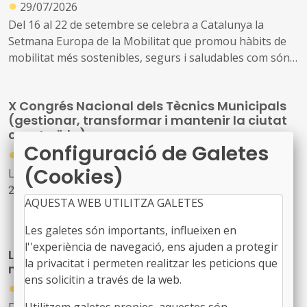
●
29/07/2026
Del 16 al 22 de setembre se celebra a Catalunya la
Setmana Europa de la Mobilitat que promou hàbits de
mobilitat més sostenibles, segurs i saludables com són
els desplaçaments a peu, en bicicleta, en transport
públic o amb vehicle elèctric, així com visualitzar els
X Congrés Nacional dels Tècnics Municipals
canvis possibles en l’ús de l’espai públic, millorar la
(gestionar, transformar i mantenir la ciutat
qualitat de l’aire i la reducció de la contaminació
construïda)
Configuració de Galetes
●
28/07/2026
(Cookies)
Lloc: Cosmocaixa de Barcelona. Data: 22 d’octubre de
2026
AQUESTA WEB UTILITZA GALETES
Enguany, el congrés posarà el focus en els grans reptes
Les galetes són importants, influeixen en
de la gestió urbana: la transformació de la ciutat
l''experiència de navegació, ens ajuden a protegir
LocalCiber: Congrés de ciberseguretat del
existent, les infraestructures municipals, l’aplicació
la privacitat i permeten realitzar les peticions que
món local
pràctica de la tecnologia i la IA en la gestió pública
ens solicitin a través de la web.
●
23/07/2026