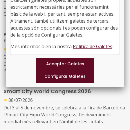
Utilitzem galetes propies, aquestes són
Data: 17 i 18 de setembre
estrictament necessàries per el funcionamint
Lloc: BCIN, Badalona
bàsic de la web i, per tant, sempre estan actives.
Organitza: Localret
Altrament, també utilitzem galetes de tercers,
aquestes són opcionals i es poden configurar des
Participació i col·lectius infrarepresentats:
de la opció de Configurar Galetes.
reptes en la definició de polítiques públiques
Més informació en la nostra
Política de Galetes
.
●
09/07/2026
Organitzada pel Fons Català de Cooperació al
Desenvolupament, en el marc del projecte europeu
PACT –
Participatory Action for Community Transformation
Lloc: Centre Cívic Cotxers de Sants (Barcelona)
Data: 14 de juliol
Smart City World Congress 2026
●
08/07/2026
Del 3 al 5 de novembre, se celebra a la Fira de Barcelona
l'Smart City Expo World Congress, l’esdeveniment
mundial més rellevant en l’àmbit de les ciutats
intel·ligents