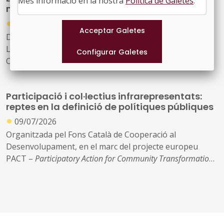
Més informació en la nostra
Política de Galetes
.
món local
pràctica de la tecnologia i la IA en la gestió pública
●
23/07/2026
Data: 17 i 18 de setembre
Lloc: BCIN, Badalona
Organitza: Localret
Participació i col·lectius infrarepresentats:
reptes en la definició de polítiques públiques
●
09/07/2026
Organitzada pel Fons Català de Cooperació al
Desenvolupament, en el marc del projecte europeu
PACT –
Participatory Action for Community Transformation
Lloc: Centre Cívic Cotxers de Sants (Barcelona)
Data: 14 de juliol