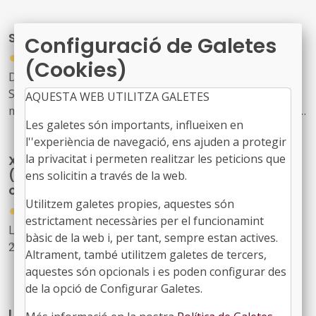
competitiva, destinades a fomentar l'elaboració de plans
d'igualtat a empreses i entitats de menys de cinquanta
Setmana Europea de la Mobilitat
persones treballadores de Catalunya, cofinançades pel
Configuració de Galetes
●
Fons Social Europeu Plus de Catalunya 2021-2027
29/07/2026
(Cookies)
(PCAT+)
Del 16 al 22 de setembre se celebra a Catalunya la
Setmana Europa de la Mobilitat que promou hàbits de
AQUESTA WEB UTILITZA GALETES
mobilitat més sostenibles, segurs i saludables com són
Les galetes són importants, influeixen en
els desplaçaments a peu, en bicicleta, en transport
l''experiència de navegació, ens ajuden a protegir
públic o amb vehicle elèctric, així com visualitzar els
la privacitat i permeten realitzar les peticions que
X Congrés Nacional dels Tècnics Municipals
canvis possibles en l’ús de l’espai públic, millorar la
(gestionar, transformar i mantenir la ciutat
ens solicitin a través de la web.
qualitat de l’aire i la reducció de la contaminació
construïda)
Utilitzem galetes propies, aquestes són
●
28/07/2026
estrictament necessàries per el funcionamint
Lloc: Cosmocaixa de Barcelona. Data: 22 d’octubre de
bàsic de la web i, per tant, sempre estan actives.
2026
Altrament, també utilitzem galetes de tercers,
aquestes són opcionals i es poden configurar des
Enguany, el congrés posarà el focus en els grans reptes
de la opció de Configurar Galetes.
de la gestió urbana: la transformació de la ciutat
LocalCiber: Congrés de ciberseguretat del
existent, les infraestructures municipals, l’aplicació