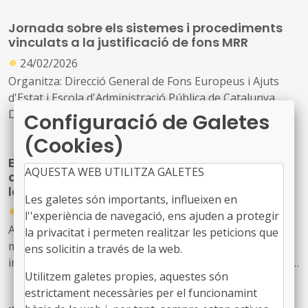
Jornada sobre els sistemes i procediments
vinculats a la justificació de fons MRR
●
24/02/2026
Organitza: Direcció General de Fons Europeus i Ajuts
d'Estat i Escola d'Administració Pública de Catalunya.
Data: 17 de març
Configuració de Galetes
(Cookies)
El Reglament europeu de la Infraestructura
AQUESTA WEB UTILITZA GALETES
de Gigabit i la seva incidència en l’àmbit
local
Les galetes són importants, influeixen en
●
29/04/2026
l''experiència de navegació, ens ajuden a protegir
Aquest Reglament, de directa aplicació als estats
la privacitat i permeten realitzar les peticions que
membres, té per objecte facilitar i incentivar la
ens solicitin a través de la web.
implantació de xarxes de molt alta capacitat (per ex. 5G i
Utilitzem galetes propies, aquestes són
fibra òptica), fomentant l’ús compartit de les
estrictament necessàries per el funcionamint
infraestructures físiques existents i afavorint un