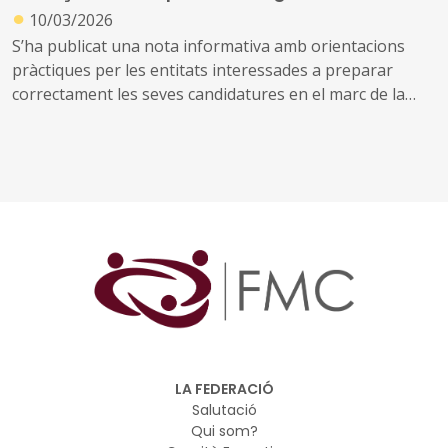
●
metropolitana de Barcelona, la regió austríaca de
10/03/2026
Salzburg i l’arxipèlag grec de l’Egeu Meridional per
S’ha publicat una nota informativa amb orientacions
donar a conèixer i provar les eines desenvolupades
pràctiques per les entitats interessades a preparar
correctament les seves candidatures en el marc de la
convocatòria 2026 de promoció de productes
agroalimentaris.
LA FEDERACIÓ
Salutació
Qui som?