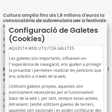
2009 reconeix municipis que situen les polítiques de
joventut i la participació juvenil al centre del seu projecte
Cultura amplia fins als 1,8 milions d'euros la
de ciutat.
convocatòria de subvencions per a festivals
de música d'alt interès cultural
Configuració de Galetes
●
31/07/2026
(Cookies)
Resolució CLT/2702/2026, de 24 de juliol, per la qual es
modifica la dotació de la convocatòria per a la concessió
AQUESTA WEB UTILITZA GALETES
de subvencions, en règim de concurrència competitiva, a
festivals de música d'alt interès cultural (ref. BDNS
Les galetes són importants, influeixen en
914637)
l''experiència de navegació, ens ajuden a protegir
El Govern de l’Estat aprova mesures laborals i
la privacitat i permeten realitzar les peticions que
socials urgents per protegir les persones
ens solicitin a través de la web.
afectades pels incendis forestals
●
Utilitzem galetes propies, aquestes són
30/07/2026
estrictament necessàries per el funcionamint
Reial decret llei 20/2026, de 29 de juliol, pel qual
bàsic de la web i, per tant, sempre estan actives.
s’estableixen mesures urgents de protecció laboral i
Altrament, també utilitzem galetes de tercers,
social davant els incendis forestals.
aquestes són opcionals i es poden configurar des