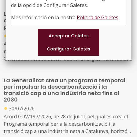
de la opció de Configurar Galetes.
La Generalitat actualitza el model de relació
Més informació en la nostra
Política de Galetes
.
amb L'Energètica per reforçar els serveis
públics d'energia
●
30/07/2026
Acord GOV/198/2026, de 28 de juliol, pel qual s'aprova el
nou model de relació entre l'Administració de la
Generalitat i el seu sector públic i Energies Renovables
Públiques de Catalunya, SAU (L'Energètica), i
s'encarrega a L'Energètica la provisió general de serveis
La Generalitat crea un programa temporal
en l'àmbit de l'energia
per impulsar la descarbonització i la
transició cap a una indústria neta fins al
2030
●
30/07/2026
Acord GOV/197/2026, de 28 de juliol, pel qual es crea el
Programa temporal per a la descarbonització i la
transició cap a una indústria neta a Catalunya, horitzó