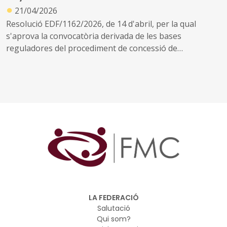
●
21/04/2026
Resolució EDF/1162/2026, de 14 d'abril, per la qual
s'aprova la convocatòria derivada de les bases
reguladores del procediment de concessió de
subvencions als ens locals de Catalunya destinades al
finançament d'infraestructures, equipament i
funcionament de les noves places del primer cicle
d'educació infantil en centres públics de Catalunya,
creades entre l'1 de gener de 2021 i el 21 d'abril de 2026,
en el marc del Pla de recuperació, transformació i
resiliència, finançat per la Unió Europea-Next
Generation EU
LA FEDERACIÓ
Salutació
Qui som?