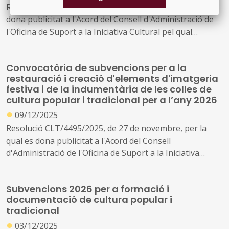
Resolució CLT/994/2026, de 30 de març, per la qual es
dona publicitat a l'Acord del Consell d'Administració de
l'Oficina de Suport a la Iniciativa Cultural pel qual
s'aproven les bases específiques que han de regir la
concessió de subvencions per a la producció
Convocatòria de subvencions per a la
d'espectacles i d'exposicions relacionats amb la cultura
restauració i creació d'elements d'imatgeria
popular i tradicional
festiva i de la indumentària de les colles de
cultura popular i tradicional per a l’any 2026
●
09/12/2025
Resolució CLT/4495/2025, de 27 de novembre, per la
qual es dona publicitat a l'Acord del Consell
d'Administració de l'Oficina de Suport a la Iniciativa
Cultural pel qual s'aprova la convocatòria per a la
concessió de subvencions, en règim de concurrència
Subvencions 2026 per a formació i
competitiva, per a la restauració i creació d'elements
documentació de cultura popular i
d'imatgeria festiva i de la indumentària de les colles de
tradicional
cultura popular i tradicional per a l'any 2026 (ref. BDNS
●
03/12/2025
872244)