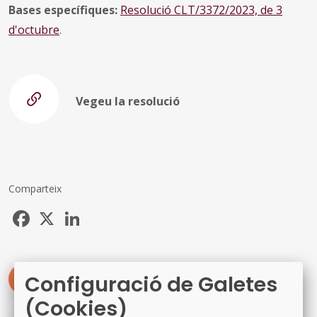
Bases específiques:
Resolució CLT/3372/2023, de 3
d'octubre
.
Vegeu la resolució
Comparteix
Facebook
X
LinkedIn
Configuració de Galetes
#JURÍDIQUES
#COMISSIONS
(Cookies)
#CULTURAPOPULAR
#CULTURATRADICIONAL