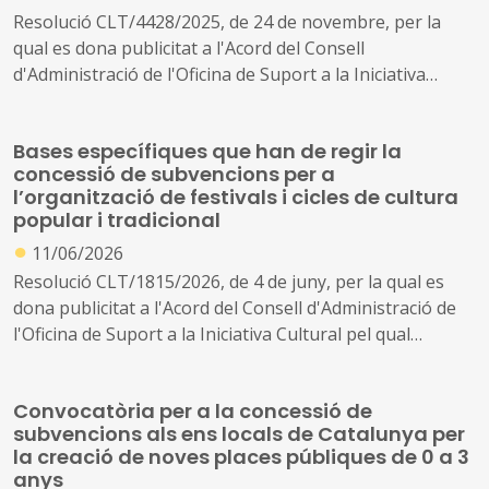
Resolució CLT/4428/2025, de 24 de novembre, per la
qual es dona publicitat a l'Acord del Consell
d'Administració de l'Oficina de Suport a la Iniciativa
Cultural pel qual s'aprova la convocatòria per a la
concessió de subvencions, en règim de concurrència
Bases específiques que han de regir la
competitiva, per a activitats en matèria de formació i de
concessió de subvencions per a
documentació relacionades amb la cultura popular i
l’organització de festivals i cicles de cultura
tradicional per a l'any 2026 (ref. BDNS 871224).
popular i tradicional
●
11/06/2026
Resolució CLT/1815/2026, de 4 de juny, per la qual es
dona publicitat a l'Acord del Consell d'Administració de
l'Oficina de Suport a la Iniciativa Cultural pel qual
s'aproven les bases específiques que han de regir la
concessió de subvencions per a l'organització de
Convocatòria per a la concessió de
festivals i cicles de cultura popular i tradicional
subvencions als ens locals de Catalunya per
la creació de noves places públiques de 0 a 3
anys