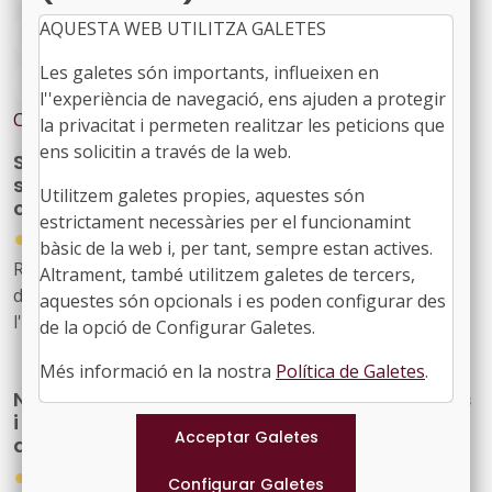
AQUESTA WEB UTILITZA GALETES
#INDUMENTARIA
#SUBVENCIONS
Les galetes són importants, influeixen en
#ÀREA CULTURA
l''experiència de navegació, ens ajuden a protegir
Contingut relacionat
la privacitat i permeten realitzar les peticions que
ens solicitin a través de la web.
S’aproven les bases específiques per a
subvencions en activitats culturals de
Utilitzem galetes propies, aquestes són
cultura popular i tradicional
estrictament necessàries per el funcionamint
●
15/04/2026
bàsic de la web i, per tant, sempre estan actives.
Resolució CLT/1074/2026, de 8 d'abril, per la qual es
Altrament, també utilitzem galetes de tercers,
dona publicitat a l'Acord del Consell d'Administració de
aquestes són opcionals i es poden configurar des
l'Oficina de Suport a la Iniciativa Cultural pel qual
de la opció de Configurar Galetes.
s'aproven les bases específiques que han de regir la
Més informació en la nostra
Política de Galetes
.
concessió de subvencions per a activitats culturals
Noves subvencions per impulsar espectacles
relacionades amb la cultura popular i tradicional i amb
i exposicions de cultura popular i tradicional
l'associacionisme
a Catalunya
●
08/04/2026