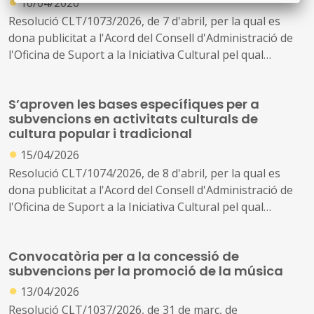
●
16/04/2026
Resolució CLT/1073/2026, de 7 d'abril, per la qual es
dona publicitat a l'Acord del Consell d'Administració de
l'Oficina de Suport a la Iniciativa Cultural pel qual
s'aprova la convocatòria per a la concessió de
subvencions, en règim de concurrència no competitiva,
S’aproven les bases específiques per a
per a l'adquisició de fons bibliogràfics i documentals
subvencions en activitats culturals de
destinats a biblioteques del Sistema de Lectura Pública
cultura popular i tradicional
de Catalunya durant el període 2026-2027 (ref. BDNS
●
15/04/2026
897818)
Resolució CLT/1074/2026, de 8 d'abril, per la qual es
dona publicitat a l'Acord del Consell d'Administració de
l'Oficina de Suport a la Iniciativa Cultural pel qual
s'aproven les bases específiques que han de regir la
concessió de subvencions per a activitats culturals
Convocatòria per a la concessió de
relacionades amb la cultura popular i tradicional i amb
subvencions per la promoció de la música
l'associacionisme
●
13/04/2026
Resolució CLT/1037/2026, de 31 de març, de