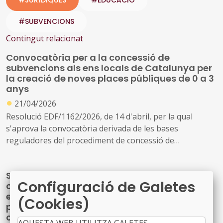
#SUBVENCIONS
Contingut relacionat
Convocatòria per a la concessió de
subvencions als ens locals de Catalunya per
la creació de noves places públiques de 0 a 3
anys
●
21/04/2026
Resolució EDF/1162/2026, de 14 d'abril, per la qual
s'aprova la convocatòria derivada de les bases
reguladores del procediment de concessió de
subvencions als ens locals de Catalunya destinades al
finançament d'infraestructures, equipament i
S’aproven les bases reguladores per a la
funcionament de les noves places del primer cicle
Configuració de Galetes
concessió de subvencions a centres
d'educació infantil en centres públics de Catalunya,
educatius, per al desenvolupament de
(Cookies)
creades entre l'1 de gener de 2021 i el 21 d'abril de 2026,
programes de formació i inserció durant el
en el marc del Pla de recuperació, transformació i
curs 2026-2027