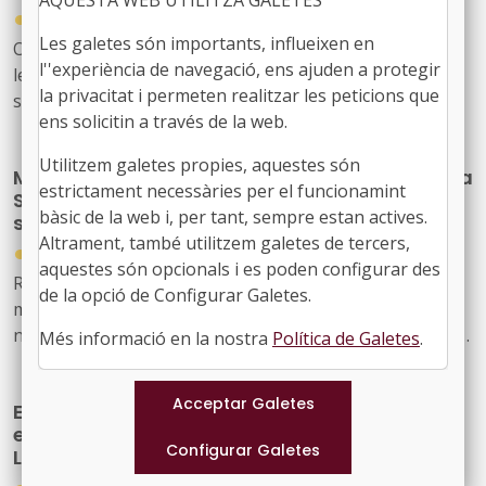
AQUESTA WEB UTILITZA GALETES
resiliència, finançat per la Unió Europea-Next
●
17/04/2026
Generation EU
Les galetes són importants, influeixen en
Ordre EDF/59/2026, de 14 d'abril, per la qual s'aproven
l''experiència de navegació, ens ajuden a protegir
les bases reguladores que han de regir la concessió de
la privacitat i permeten realitzar les peticions que
subvencions a centres educatius, per al
ens solicitin a través de la web.
desenvolupament de programes de formació i inserció,
durant el curs 2026-2027
Utilitzem galetes propies, aquestes són
Modificació de la convocatòria del programa
estrictament necessàries per el funcionamint
SOC-FPODUAL per corregir el càlcul de les
bàsic de la web i, per tant, sempre estan actives.
subvencions de la formació dual
Altrament, també utilitzem galetes de tercers,
●
20/04/2026
aquestes són opcionals i es poden configurar des
Resolució EMT/1131/2026, de 2 d'abril, per la qual es
de la opció de Configurar Galetes.
modifica la Resolució EMT/4178/2025, de 10 de
novembre, per la qual s'aprova la convocatòria derivada
Més informació en la nostra
Política de Galetes
.
de les bases reguladores per a la concessió de
subvencions del Programa Formació Professional
Es destinen 2,9 milions d’euros per ampliar
Ocupacional Dual (SOC-FPODUAL) (ref. BDNS 868065)
els fons de les biblioteques del Sistema de
Lectura Pública de Catalunya