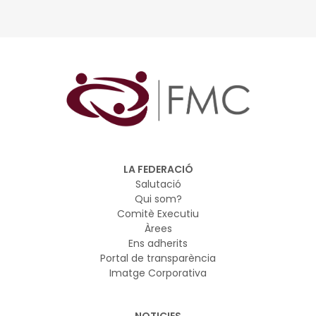
durada, renda baixa, antecedents delictius, situació
immigratòria irregular, patir una discapacitat, ser família
monoparental, complexitat del barri, addiccions, etc.) i a
provocar conseqüències en diverses esferes vitals
(exclusió social, inestabilitat residencial, abandonament
prematur dels estudis, mala alimentació, dificultats
d'accés al mercat laboral, etc.)
LA FEDERACIÓ
Salutació
Qui som?
Comitè Executiu
Àrees
Ens adherits
Portal de transparència
Imatge Corporativa
NOTICIES