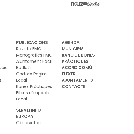
PUBLICACIONS
AGENDA
Revista FMC
MUNICIPIS
Monogràfics FMC
BANC DE BONES
Ajuntament Fàcil
PRÀCTIQUES
ació
Butlletí
ACORD COMÚ
Codi de Regim
FITXER
s
Local
AJUNTAMENTS
Bones Pràctiques
CONTACTE
Fitxes d’Impacte
Local
SERVEI INFO
EUROPA
Observatori