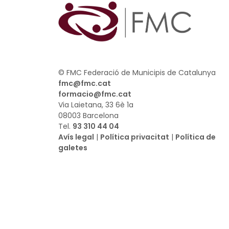
© FMC Federació de Municipis de Catalunya
fmc@fmc.cat
formacio@fmc.cat
Via Laietana, 33 6è 1a
08003 Barcelona
Tel.
93 310 44 04
Avís legal
|
Política privacitat
|
Política de
galetes