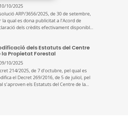
10/10/2025
solució ARP/3656/2025, de 30 de setembre,
 la qual es dona publicitat a l'Acord de
claració dels crèdits efectivament disponibles
la convocatòria dels ajuts a la gestió forestal
tenible en finques de titularitat privada per
dificació dels Estatuts del Centre
'any 2025, corresponents a la redacció i
 la Propietat Forestal
visió dels instruments d'ordenació forestal
ntervenció 6881.4 del PEPAC 2023-2027),
09/10/2025
ectuada mitjançant la Resolució
cret 214/2025, de 7 d'octubre, pel qual es
P/1119/2025, de 13 de març
ifica el Decret 269/2016, de 5 de juliol, pel
l s'aproven els Estatuts del Centre de la
opietat Forestal