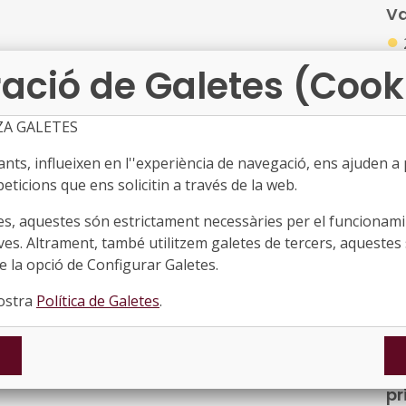
Va
●
Re
ació de Galetes (Cook
de 
au
ZA GALETES
elè
ts, influeixen en l''experiència de navegació, ens ajuden a pr
Me
eticions que ens solicitin a través de la web.
ag
●
es, aquestes són estrictament necessàries per el funcionamin
ves. Altrament, també utilitzem galetes de tercers, aquestes 
Dec
 la opció de Configurar Galetes.
me
fo
nostra
Política de Galetes
.
Au
ge
pr