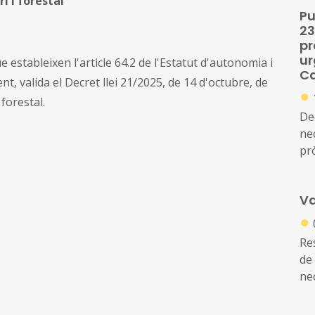
i i forestal
Pu
23
pr
ur
 estableixen l'article 64.2 de l'Estatut d'autonomia i
Ca
ent, valida el Decret llei 21/2025, de 14 d'octubre, de
●
forestal.
De
nec
pr
Va
●
Re
de 
nec
pr