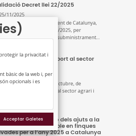
lidació Decret llei 22/2025
25/11/2025
solució 462/XV del Parlament de Catalunya,
ies)
validació del Decret llei 22/2025, per
gmentar la resiliència del subministrament
ctric a Catalunya
otegir la privacitat i
sures urgents de suport al sector
rari i forestal
t bàsic de la web i, per
17/10/2025
són opcionals i es
ret llei 21/2025, de 14 d'octubre, de
sures urgents de suport al sector agrari i
restal
gment de la dotació dels ajuts a la
stió forestal sostenible en finques
ivades per a l’any 2025 a Catalunya