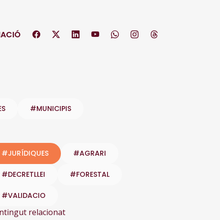
ACIÓ
ES
#MUNICIPIS
#JURÍDIQUES
#AGRARI
#DECRETLLEI
#FORESTAL
#VALIDACIO
ntingut relacionat