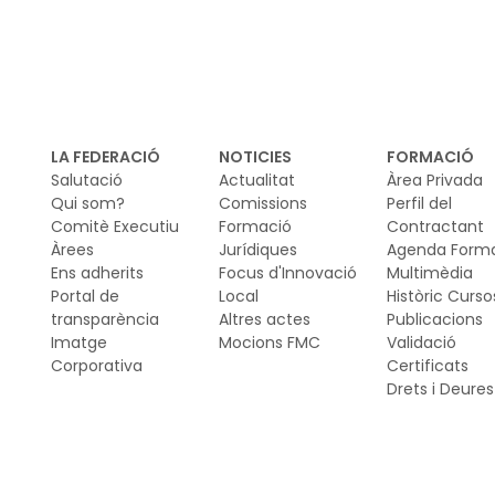
LA FEDERACIÓ
NOTICIES
FORMACIÓ
Salutació
Actualitat
Àrea Privada
Qui som?
Comissions
Perfil del
Comitè Executiu
Formació
Contractant
Àrees
Jurídiques
Agenda Form
Ens adherits
Focus d'Innovació
Multimèdia
Portal de
Local
Històric Curso
transparència
Altres actes
Publicacions
Imatge
Mocions FMC
Validació
Corporativa
Certificats
Drets i Deures