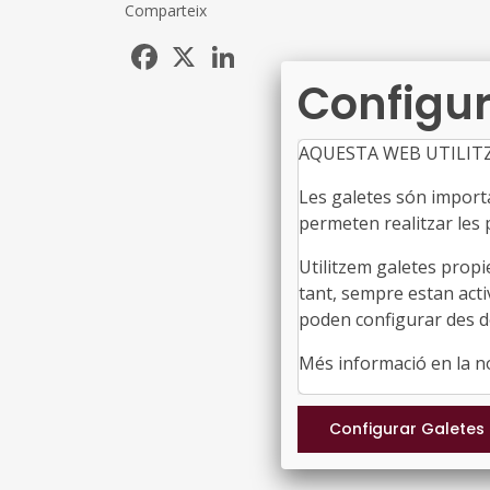
Comparteix
Facebook
X
LinkedIn
Configur
AQUESTA WEB UTILIT
Les galetes són importan
permeten realitzar les p
Utilitzem galetes propi
tant, sempre estan acti
poden configurar des de
Més informació en la 