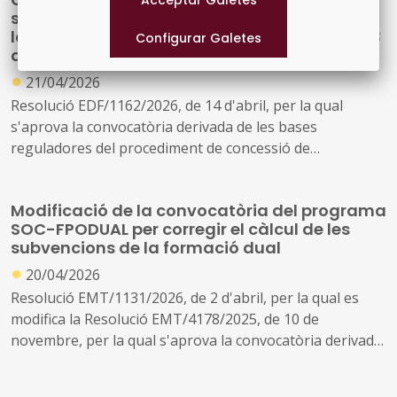
a activitats municipals i comarcals d'arts escèniques,
subvencions als ens locals de Catalunya per
música i arts visuals en l'àmbit de l'ensenyament reglat
la creació de noves places públiques de 0 a 3
per al període 2026-2027 (ref. BDNS 918352)
anys
●
21/04/2026
Resolució EDF/1162/2026, de 14 d'abril, per la qual
s'aprova la convocatòria derivada de les bases
reguladores del procediment de concessió de
subvencions als ens locals de Catalunya destinades al
finançament d'infraestructures, equipament i
Modificació de la convocatòria del programa
funcionament de les noves places del primer cicle
SOC-FPODUAL per corregir el càlcul de les
d'educació infantil en centres públics de Catalunya,
subvencions de la formació dual
creades entre l'1 de gener de 2021 i el 21 d'abril de 2026,
●
20/04/2026
en el marc del Pla de recuperació, transformació i
resiliència, finançat per la Unió Europea-Next
Resolució EMT/1131/2026, de 2 d'abril, per la qual es
Generation EU
modifica la Resolució EMT/4178/2025, de 10 de
novembre, per la qual s'aprova la convocatòria derivada
de les bases reguladores per a la concessió de
subvencions del Programa Formació Professional