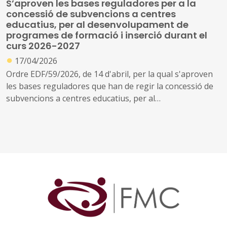
S’aproven les bases reguladores per a la
Ocupacional Dual (SOC-FPODUAL) (ref. BDNS 868065)
concessió de subvencions a centres
educatius, per al desenvolupament de
programes de formació i inserció durant el
curs 2026-2027
●
17/04/2026
Ordre EDF/59/2026, de 14 d'abril, per la qual s'aproven
les bases reguladores que han de regir la concessió de
subvencions a centres educatius, per al
desenvolupament de programes de formació i inserció,
durant el curs 2026-2027