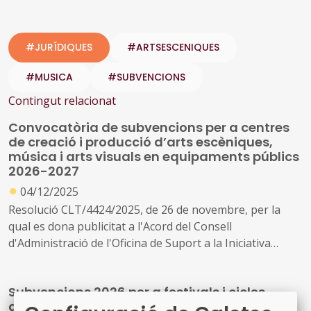
#JURÍDIQUES
#ARTSESCENIQUES
#MUSICA
#SUBVENCIONS
Contingut relacionat
Convocatòria de subvencions per a centres
de creació i producció d’arts escèniques,
música i arts visuals en equipaments públics
2026-2027
●
04/12/2025
Resolució CLT/4424/2025, de 26 de novembre, per la
qual es dona publicitat a l'Acord del Consell
d'Administració de l'Oficina de Suport a la Iniciativa
Cultural pel qual s'aprova la convocatòria per a la
concessió de subvencions, en règim de concurrència
Subvencions 2026 per a festivals i cicles
competitiva, per a les activitats dels centres de creació i
d'arts visuals i escèniques
producció d'arts escèniques, música i arts visuals de