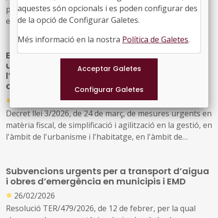
aquestes són opcionals i es poden configurar des
paquet de mesures per fer front a les conseqüències
de la opció de Configurar Galetes.
econòmiques i socials derivades del conflicte a l'Orient
Mitjà
Més informació en la nostra
Política de Galetes
.
El Govern aprova un decret llei de mesures
urgents per agilitzar la gestió, reforçar
l’habitatge i simplificar tràmits que afecten
directament els ajuntaments catalans
●
25/03/2026
Decret llei 3/2026, de 24 de març, de mesures urgents en
matèria fiscal, de simplificació i agilització en la gestió, en
l'àmbit de l'urbanisme i l'habitatge, en l'àmbit de
personal i altres mesures urgents en pròrroga
pressupostària
Subvencions urgents per a transport d’aigua
i obres d’emergència en municipis i EMD
●
26/02/2026
Resolució TER/479/2026, de 12 de febrer, per la qual