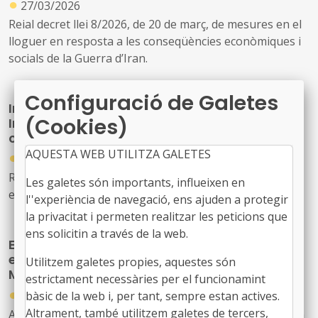
●
27/03/2026
Reial decret llei 8/2026, de 20 de març, de mesures en el
lloguer en resposta a les conseqüències econòmiques i
socials de la Guerra d’Iran.
Configuració de Galetes
Impacte sobre l’administració local del Pla
(Cookies)
Integral del Govern central de Resposta a la
crisi a l’Orient Mitjà
AQUESTA WEB UTILITZA GALETES
●
27/03/2026
Reial decret llei 7/2026, de 20 de març, pel que s’aprova
Les galetes són importants, influeixen en
el Pla Integral de Resposta a la crisi a l’Orient Mitjà.
l''experiència de navegació, ens ajuden a protegir
la privacitat i permeten realitzar les peticions que
ens solicitin a través de la web.
El Govern activa 400 milions contra la crisi
energètica derivada del conflicte a Orient
Utilitzem galetes propies, aquestes són
Mitjà
estrictament necessàries per el funcionamint
●
26/03/2026
bàsic de la web i, per tant, sempre estan actives.
Altrament, també utilitzem galetes de tercers,
Acord GOV/63/2026, de 24 de març, pel qual s'aprova un