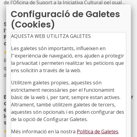
de l'Oficina de Suport a la Iniciativa Cultural pel qual
s'aprova la convocatòria per a la concessió de
Configuració de Galetes
subvencions, en règim de concurrència competitiva, per
(Cookies)
Subvencions 2026 per a col·laboració en
a l'organització d'esdeveniments de contingut cultural
l’elaboració del Catàleg Col·lectiu del
digital a Catalunya per a l'any 2026 (ref. BDNS 873424).
AQUESTA WEB UTILITZA GALETES
Patrimoni Bibliogràfic de Catalunya i
digitalització de fons patrimonials.
Les galetes són importants, influeixen en
●
01/12/2025
l''experiència de navegació, ens ajuden a protegir
Resolució CLT/4395/2025, de 20 de novembre, per la
la privacitat i permeten realitzar les peticions que
qual es dona publicitat a l'Acord del Consell
ens solicitin a través de la web.
d'Administració de l'Oficina de Suport a la Iniciativa
Cultural pel qual s'aprova la convocatòria per a la
Utilitzem galetes propies, aquestes són
concessió de subvencions, en règim de concurrència
estrictament necessàries per el funcionamint
Es modifica la dotació de la convocatòria per
competitiva, per a la col·laboració en l'elaboració del
bàsic de la web i, per tant, sempre estan actives.
a la concessió d'ajuts a projectes culturals,
Catàleg Col·lectiu del Patrimoni Bibliogràfic de Catalunya
Altrament, també utilitzem galetes de tercers,
en règim de concurrència no competitiva, en
i la digitalització i difusió de fons bibliogràfics
aquestes són opcionals i es poden configurar des
les modalitats d'aportacions reintegrables i
patrimonials per a l'any 2026 (ref. BDNS 871053).
de la opció de Configurar Galetes.
subvencions
●
Més informació en la nostra
Política de Galetes
.
24/11/2025