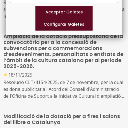
Resolució CLT/4246/2025, de 14 de novembre, de
segona modificació de la dotació de la convocatòria per a
la concessió d'ajuts a projectes culturals, en règim de
concurrència no competitiva, en les modalitats
d'aportacions reintegrables i subvencions
Ampliació de la dotació pressupostària de la
convocatòria per a la concessió de
subvencions per a commemoracions
d’esdeveniments, personalitats o entitats de
l’àmbit de la cultura catalana per al període
2025-2026.
●
18/11/2025
Resolució CLT/4154/2025, de 7 de novembre, per la qual
es dona publicitat a l'Acord del Consell d'Administració
de l'Oficina de Suport a la Iniciativa Cultural d'ampliació
de la dotació pressupostària de la convocatòria per a la
concessió de subvencions, en règim de concurrència
Modificació de la dotació per a fires i salons
competitiva, per a commemoracions d'esdeveniments,
del llibre a Catalunya
personalitats o entitats de l'àmbit de la cultura catalana