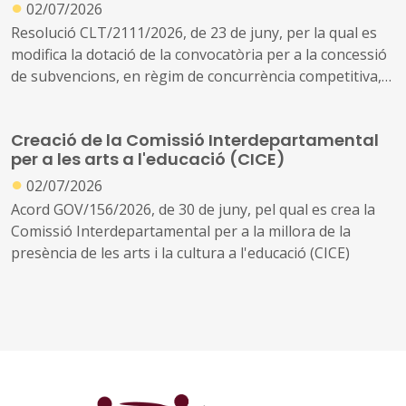
●
per al període 2025-2026 (ref. BDNS 848343)
02/07/2026
Resolució CLT/2111/2026, de 23 de juny, per la qual es
modifica la dotació de la convocatòria per a la concessió
de subvencions, en règim de concurrència competitiva,
per a l'organització de fires i salons del llibre a
Catalunya
Creació de la Comissió Interdepartamental
per a les arts a l'educació (CICE)
●
02/07/2026
Acord GOV/156/2026, de 30 de juny, pel qual es crea la
Comissió Interdepartamental per a la millora de la
presència de les arts i la cultura a l'educació (CICE)