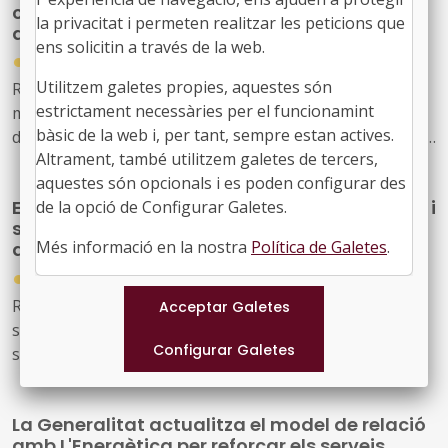
convocatòria de subvencions per a festivals
aquesta finalitat
la privacitat i permeten realitzar les peticions que
de música d'alt interès cultural
ens solicitin a través de la web.
●
31/07/2026
Utilitzem galetes propies, aquestes són
Resolució CLT/2702/2026, de 24 de juliol, per la qual es
estrictament necessàries per el funcionamint
modifica la dotació de la convocatòria per a la concessió
bàsic de la web i, per tant, sempre estan actives.
de subvencions, en règim de concurrència competitiva, a
Altrament, també utilitzem galetes de tercers,
festivals de música d'alt interès cultural (ref. BDNS
aquestes són opcionals i es poden configurar des
914637)
El Govern de l’Estat aprova mesures laborals i
de la opció de Configurar Galetes.
socials urgents per protegir les persones
Més informació en la nostra
Política de Galetes
.
afectades pels incendis forestals
●
30/07/2026
Reial decret llei 20/2026, de 29 de juliol, pel qual
s’estableixen mesures urgents de protecció laboral i
social davant els incendis forestals.
La Generalitat actualitza el model de relació
amb L'Energètica per reforçar els serveis