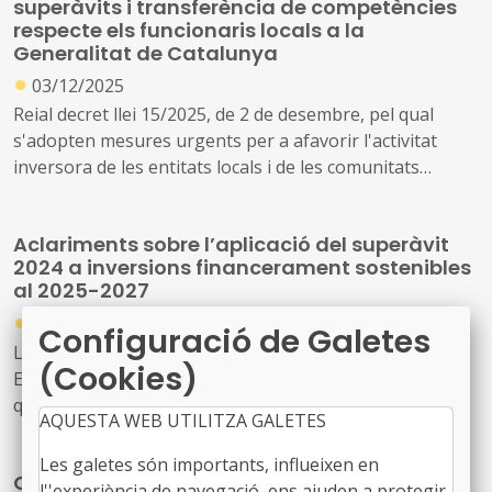
superàvits i transferència de competències
respecte els funcionaris locals a la
Generalitat de Catalunya
●
03/12/2025
Reial decret llei 15/2025, de 2 de desembre, pel qual
s'adopten mesures urgents per a afavorir l'activitat
inversora de les entitats locals i de les comunitats
autònomes, i pel qual es modifica el Reial decret
1007/2023, de 5 de desembre, pel qual s'aprova el
Aclariments sobre l’aplicació del superàvit
Reglament que estableix els requisits que han d'adoptar
2024 a inversions financerament sostenibles
els sistemes i programes informàtics o electrònics que
al 2025-2027
suportin els processos de facturació d'empresaris i
●
23/12/2025
professionals, i l'estandardització de formats dels
Configuració de Galetes
registres de facturació.
L’Oficina Virtual per a la Coordinació Financera amb les
(Cookies)
Entitats Locals ha donat a conèixer un seguit de
qüestions que poden ser útils per als ajuntaments, en
AQUESTA WEB UTILITZA GALETES
relació amb el concepte d’inversions financerament
sostenibles (IFS) , així com també el destí del superàvit
Les galetes són importants, influeixen en
Cultura amplia fins als 1,8 milions d'euros la
pressupostari de les corporacions locals de l’any 2024 a
l''experiència de navegació, ens ajuden a protegir