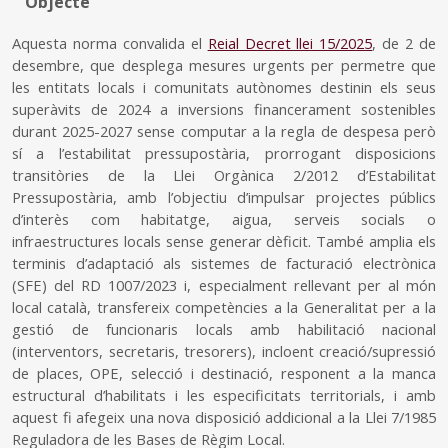
Objecte
Aquesta norma convalida el
Reial Decret llei 15/2025
, de 2 de
desembre, que desplega mesures urgents per permetre que
les entitats locals i comunitats autònomes destinin els seus
superàvits de 2024 a inversions financerament sostenibles
durant 2025-2027 sense computar a la regla de despesa però
sí a l’estabilitat pressupostària, prorrogant disposicions
transitòries de la Llei Orgànica 2/2012 d’Estabilitat
Pressupostària, amb l’objectiu d’impulsar projectes públics
d’interès com habitatge, aigua, serveis socials o
infraestructures locals sense generar dèficit. També amplia els
terminis d’adaptació als sistemes de facturació electrònica
(SFE) del RD 1007/2023 i, especialment rellevant per al món
local català, transfereix competències a la Generalitat per a la
gestió de funcionaris locals amb habilitació nacional
(interventors, secretaris, tresorers), incloent creació/supressió
de places, OPE, selecció i destinació, responent a la manca
estructural d’habilitats i les especificitats territorials, i amb
aquest fi afegeix una nova disposició addicional a la Llei 7/1985
Reguladora de les Bases de Règim Local.