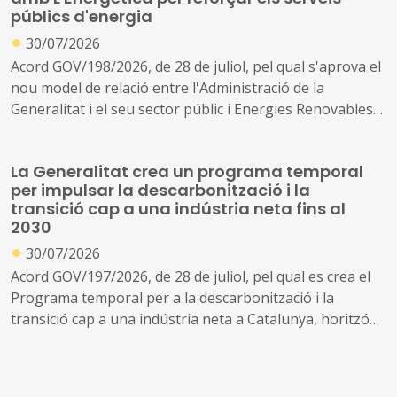
públics d'energia
●
30/07/2026
Acord GOV/198/2026, de 28 de juliol, pel qual s'aprova el
nou model de relació entre l'Administració de la
Generalitat i el seu sector públic i Energies Renovables
Públiques de Catalunya, SAU (L'Energètica), i
s'encarrega a L'Energètica la provisió general de serveis
La Generalitat crea un programa temporal
en l'àmbit de l'energia
per impulsar la descarbonització i la
transició cap a una indústria neta fins al
2030
●
30/07/2026
Acord GOV/197/2026, de 28 de juliol, pel qual es crea el
Programa temporal per a la descarbonització i la
transició cap a una indústria neta a Catalunya, horitzó
2030