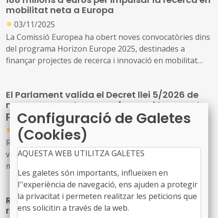
mobilitat neta a Europa
●
03/11/2025
La Comissió Europea ha obert noves convocatòries dins
del programa Horizon Europe 2025, destinades a
finançar projectes de recerca i innovació en mobilitat
neta i sostenible, amb un pressupost total de 188
milions d’euros.
El Parlament valida el Decret llei 5/2026 de
mesures urgents per a reforçar el transport
Configuració de Galetes
públic interurbà per carretera
●
27/05/2026
(Cookies)
Resolució 770/XV del Parlament de Catalunya, de
AQUESTA WEB UTILITZA GALETES
validació del Decret llei 5/2026, de mesures urgents en
matèria de transport públic interurbà de viatgers per
Les galetes són importants, influeixen en
carretera
l''experiència de navegació, ens ajuden a protegir
la privacitat i permeten realitzar les peticions que
Resolució TER/670/2026, de 5 de març, de
ens solicitin a través de la web.
redistribució interna del MOVES III 2025 a