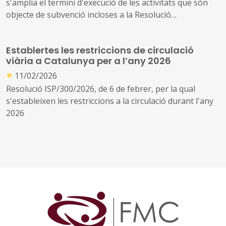
s'amplia el termini d'execució de les activitats que són
objecte de subvenció incloses a la Resolució
INT/2646/2024, de 8 de juliol, per la qual s'obre la
convocatòria per a la concessió de subvencions als ens
Establertes les restriccions de circulació
locals de Catalunya per al desenvolupament
viària a Catalunya per a l’any 2026
d'actuacions vinculades a la mobilitat segura i
●
sostenible, intel·ligent, la pacificació del trànsit i la
11/02/2026
reducció de l'accidentalitat en l'àmbit urbà
Resolució ISP/300/2026, de 6 de febrer, per la qual
s'estableixen les restriccions a la circulació durant l'any
2026