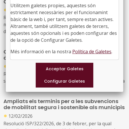
Catalunya
Utilitzem galetes propies, aquestes són
●
12/03/2026
estrictament necessàries per el funcionamint
Resolució TER/670/2026, de 5 de març, per la qual es
bàsic de la web i, per tant, sempre estan actives.
modifica la distribució de les dotacions pressupostàries
Altrament, també utilitzem galetes de tercers,
dels ajuts convocats mitjançant la Resolució
aquestes són opcionals i es poden configurar des
TER/2501/2025, de 2 de juliol, per la qual es fa pública la
de la opció de Configurar Galetes.
convocatòria per al 2025 per a la concessió de
Carta de serveis de l’ICAEN: compromisos de
Més informació en la nostra
Política de Galetes
.
subvencions del Programa d'incentius a la mobilitat
qualitat en el suport energètic al territori
elèctrica (Programa MOVES III 2025)
●
27/02/2026
Resolució TER/493/2026, de 23 de febrer, per la qual
s'aprova la Carta de serveis de l'Institut Català d'Energia
Ampliats els terminis per a les subvencions
de mobilitat segura i sostenible als municipis
●
12/02/2026
Resolució ISP/322/2026, de 3 de febrer, per la qual