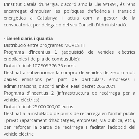
L’Institut Català d’Energia, d’acord amb la Llei 9/1991, és l’ens
encarregat d’impulsar les polítiques d’eficiència i transició
energètica a Catalunya i actua com a gestor de la
convocatòria, per delegació del seu Consell d’Administració.
- Beneficiaris i quantia
Distribució entre programes MOVES III
(adquisició de vehicles elèctrics
Programa d’incentius 1
endollables i de pila de combustible):
Dotació final: 107.808.376,75 euros.
Destinat a subvencionar la compra de vehicles de zero o molt
baixes emissions per part de particulars, empreses i
administracions, d’acord amb el Reial decret 266/2021.
(infraestructura de recàrrega per a
Programa d’incentius 2
vehicles elèctrics):
Dotació final: 25.000.000,00 euros.
Destinat a la instal·lació de punts de recàrrega en l’àmbit públic
i privat (aparcament d’habitatges, empreses, via pública, etc.),
per reforçar la xarxa de recàrrega i facilitar l’adopció del
vehicle elèctric.