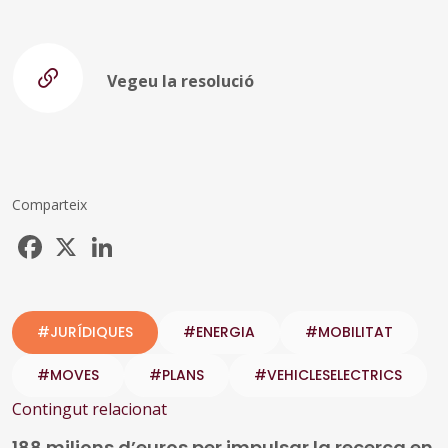
Vegeu la resolució
Comparteix
Facebook
X
LinkedIn
#JURÍDIQUES
#ENERGIA
#MOBILITAT
#MOVES
#PLANS
#VEHICLESELECTRICS
Contingut relacionat
188 milions d’euros per impulsar la recerca en