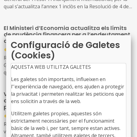
qual s’actualitza l’annex 1 inclòs en la Resolució de 4 de
juliol de 2017, de la Secretaria General del Tresor i
Política Financera, per la qual es defineix el principi de
El Ministeri d’Economia actualitza els límits
prudència financera aplicable a les operacions
de prudència financera per a l’endeutament
d’endeutament i derivats de les comunitats autònomes i
de comunitats autònomes i entitats locals
Configuració de Galetes
entitats locals.
●
07/11/2025
(Cookies)
Resolució de 5 de novembre de 2025, de la Secretaria
General del Tresor i Finançament Internacional, per la
AQUESTA WEB UTILITZA GALETES
qual s'actualitza l'Annex 1 inclòs a la Resolució de 4 de
Les galetes són importants, influeixen en
juliol de 2017, de la Secretaria General del Tresor i
l''experiència de navegació, ens ajuden a protegir
Política Financera, per la qual es defineix el principi de
Validació del decret llei 18/2025 pel qual es
la privacitat i permeten realitzar les peticions que
prudència financera aplicable a les operacions
crea el Fons Extraordinari Addicional 2025
ens solicitin a través de la web.
d'endeutament i derivats de les comunitats autònomes i
per als Ens Locals
entitats locals.
Utilitzem galetes propies, aquestes són
●
28/10/2025
estrictament necessàries per el funcionamint
Resolució 412/XV del Parlament de Catalunya, de
bàsic de la web i, per tant, sempre estan actives.
validació del Decret llei 18/2025, pel qual es crea el Fons
Altrament, també utilitzem galetes de tercers,