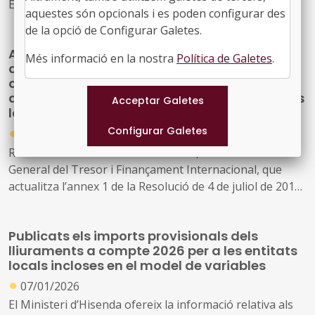
Extraordinari Addicional 2025 per als Ens Locals
aquestes són opcionals i es poden configurar des
de la opció de Configurar Galetes.
Actualització de l’annex 1 de la resolució que
Més informació en la nostra
Política de Galetes
.
defineix el principi de prudència financera
aplicable a les operacions d’endeutament i
derivats de comunitats autònomes i entitats
locals
●
08/09/2025
Resolució de 3 de setembre de 2025, de la Secretaria
General del Tresor i Finançament Internacional, que
actualitza l’annex 1 de la Resolució de 4 de juliol de 2017,
on es defineix el principi de prudència financera
aplicable a les operacions d’endeutament i derivats de
Publicats els imports provisionals dels
les comunitats autònomes i entitats locals
lliuraments a compte 2026 per a les entitats
locals incloses en el model de variables
●
07/01/2026
El Ministeri d’Hisenda ofereix la informació relativa als