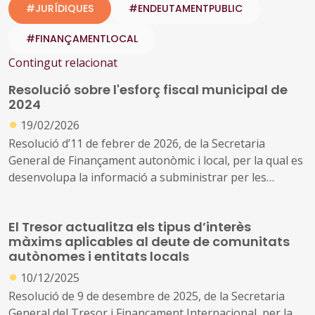
#JURÍDIQUES
#ENDEUTAMENTPUBLIC
#FINANÇAMENTLOCAL
Contingut relacionat
Resolució sobre l'esforç fiscal municipal de
2024
●
19/02/2026
Resolució d’11 de febrer de 2026, de la Secretaria
General de Finançament autonòmic i local, per la qual es
desenvolupa la informació a subministrar per les
corporacions locals relativa a l’esforç fiscal de 2024 i la
seva comprovació per les Delegacions d’Economia i
El Tresor actualitza els tipus d’interès
Hisenda.
màxims aplicables al deute de comunitats
autònomes i entitats locals
●
10/12/2025
Resolució de 9 de desembre de 2025, de la Secretaria
General del Tresor i Finançament Internacional, per la