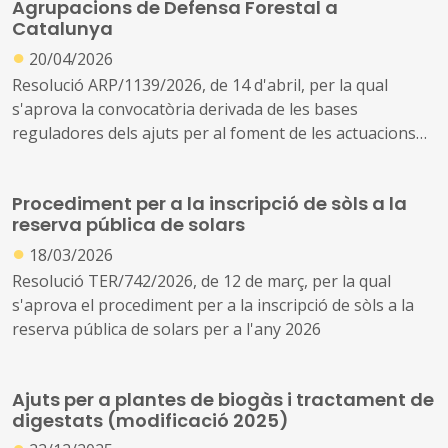
Agrupacions de Defensa Forestal a
de juny (ref. BDNS 842445)
Catalunya
●
20/04/2026
Resolució ARP/1139/2026, de 14 d'abril, per la qual
s'aprova la convocatòria derivada de les bases
reguladores dels ajuts per al foment de les actuacions
de les agrupacions de defensa forestal (ADF) per a l'any
2026
Procediment per a la inscripció de sòls a la
reserva pública de solars
●
18/03/2026
Resolució TER/742/2026, de 12 de març, per la qual
s'aprova el procediment per a la inscripció de sòls a la
reserva pública de solars per a l'any 2026
Ajuts per a plantes de biogàs i tractament de
digestats (modificació 2025)
●