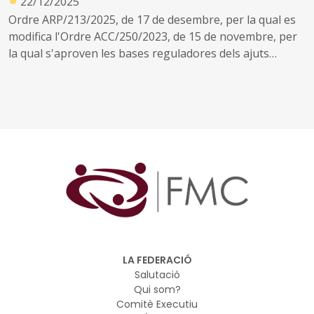
22/12/2025
Ordre ARP/213/2025, de 17 de desembre, per la qual es
modifica l'Ordre ACC/250/2023, de 15 de novembre, per
la qual s'aproven les bases reguladores dels ajuts
destinats a subvencionar les instal·lacions de plantes de
biogàs i tractament del material orgànic obtingut com a
resultat de la digestió anaeròbica (digestats)
LA FEDERACIÓ
Salutació
Qui som?
Comitè Executiu