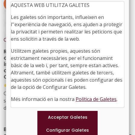
#JURÍDIQUES
#AJUTS
AQUESTA WEB UTILITZA GALETES
#CIUTATSINTELIGENTS
#RED
Les galetes són importants, influeixen en
l''experiència de navegació, ens ajuden a protegir
#TECNOLOGIA
#TRANSFORMACIODIGITAL
la privacitat i permeten realitzar les peticions que
ens solicitin a través de la web.
Contingut relacionat
Red.es obre convocatòria de 3,75 milions per
Utilitzem galetes propies, aquestes són
al Programa d’impuls a les ciutats i territoris
estrictament necessàries per el funcionamint
intel·ligents per a la promoció del
bàsic de la web i, per tant, sempre estan actives.
desenvolupament econòmic i productiu a
Altrament, també utilitzem galetes de tercers,
Catalunya
aquestes són opcionals i es poden configurar des
●
30/12/2025
de la opció de Configurar Galetes.
Ordre TDF/1559/2025, de 26 de desembre, per la qual
Més informació en la nostra
Política de Galetes
.
s'estableixen les bases reguladores per a la concessió
d'ajuts destinats al «Programa d’impuls a les ciutats i
territoris intel·ligents per a la promoció del
desenvolupament econòmic i productiu», i es procedeix
Bases reguladores per la concessió de
a la seva convocatòria corresponent a l'exercici 2025.