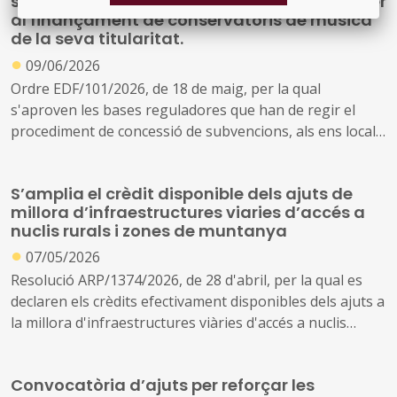
subvencions, als ens locals de Catalunya, per
al finançament de conservatoris de música
de la seva titularitat.
●
09/06/2026
Ordre EDF/101/2026, de 18 de maig, per la qual
s'aproven les bases reguladores que han de regir el
procediment de concessió de subvencions, als ens locals
de Catalunya, destinades al finançament dels
conservatoris de música de la seva titularitat, del curs
S’amplia el crèdit disponible dels ajuts de
2024-2025
millora d’infraestructures viaries d’accés a
nuclis rurals i zones de muntanya
●
07/05/2026
Resolució ARP/1374/2026, de 28 d'abril, per la qual es
declaren els crèdits efectivament disponibles dels ajuts a
la millora d'infraestructures viàries d'accés a nuclis
rurals habitats, als serveis bàsics i a les explotacions
agràries en àrees rurals i en comarques de muntanya,
Convocatòria d’ajuts per reforçar les
convocats mitjançant la Resolució ARP/2424/2025, de 19