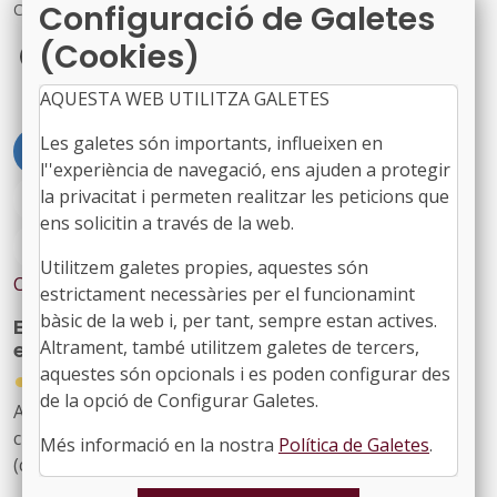
Configuració de Galetes
Comparteix
(Cookies)
Facebook
X
LinkedIn
AQUESTA WEB UTILITZA GALETES
Les galetes són importants, influeixen en
#SERVEI INFO EUROPA
#CONVOCATÒRIES SIE
l''experiència de navegació, ens ajuden a protegir
la privacitat i permeten realitzar les peticions que
#EDUCACIÓ
#ERASMUS+
ens solicitin a través de la web.
#FORMACIOPROFESSIONAL
#ÀREA EUROPA
Utilitzem galetes propies, aquestes són
Contingut relacionat
estrictament necessàries per el funcionamint
bàsic de la web i, per tant, sempre estan actives.
Erasmus+: Centres d’Educació STEM amb
Altrament, també utilitzem galetes de tercers,
enfocament territorial
aquestes són opcionals i es poden configurar des
●
06/02/2026
de la opció de Configurar Galetes.
Aquesta convocatòria d’Erasmus+ 2026 se centra en la
creació i desenvolupament de Centres d’Educació STEM
Més informació en la nostra
Política de Galetes
.
(ciència, tecnologia, enginyeria i matemàtiques) en
l’àmbit de l’educació escolar.