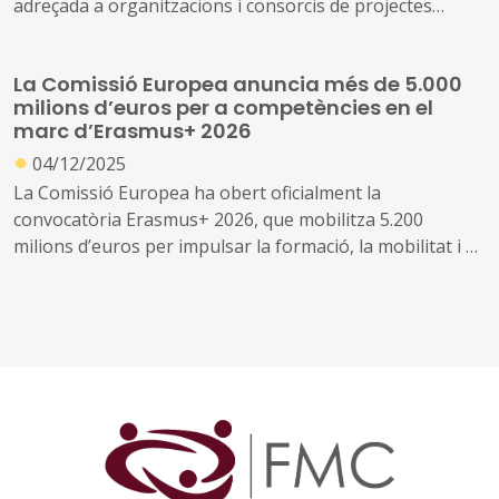
adreçada a organitzacions i consorcis de projectes
d'educació d'adults que demostrin pràctiques
innovadores sota el tema anual "Resiliència i
La Comissió Europea anuncia més de 5.000
Construcció Comunitària".
milions d’euros per a competències en el
marc d’Erasmus+ 2026
●
04/12/2025
La Comissió Europea ha obert oficialment la
convocatòria Erasmus+ 2026, que mobilitza 5.200
milions d’euros per impulsar la formació, la mobilitat i el
desenvolupament de competències arreu d’Europa.