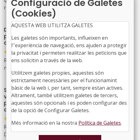
Configuració de Galetes
qual s'aprova la convocatòria derivada de les bases
reguladores que han de regir els ajuts a les entitats
(Cookies)
locals per a la redacció del plànol de delimitació o del Pla
de prevenció d'incendis forestals
AQUESTA WEB UTILITZA GALETES
Directrius i criteris comuns dels plans anuals
per a la prevenció, vigilància i extinció
Les galetes són importants, influeixen en
d’incendis forestals
l''experiència de navegació, ens ajuden a protegir
●
02/09/2025
la privacitat i permeten realitzar les peticions que
Reial decret 716/2025, de 26 d’agost, publicat al BOE
ens solicitin a través de la web.
núm. 208, de 29/08/2025
Utilitzem galetes propies, aquestes són
estrictament necessàries per el funcionamint
bàsic de la web i, per tant, sempre estan actives.
Subvencions per al tractament de la
Altrament, també utilitzem galetes de tercers,
vegetació en urbanitzacions i nuclis de
població afectats per la Llei 5/2003, de 22
aquestes són opcionals i es poden configurar des
d'abril, corresponents a l'any 2025
de la opció de Configurar Galetes.
●
01/09/2025
Més informació en la nostra
Política de Galetes
.
Resolució ARP/3150/2025, de 18 de juliol, publicada al
DOGC núm. 9485, de 25/08/2025