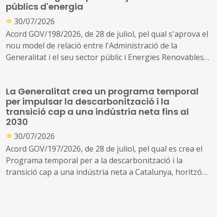
públics d'energia
●
30/07/2026
Acord GOV/198/2026, de 28 de juliol, pel qual s'aprova el
nou model de relació entre l'Administració de la
Generalitat i el seu sector públic i Energies Renovables
Públiques de Catalunya, SAU (L'Energètica), i
s'encarrega a L'Energètica la provisió general de serveis
La Generalitat crea un programa temporal
en l'àmbit de l'energia
per impulsar la descarbonització i la
transició cap a una indústria neta fins al
2030
●
30/07/2026
Acord GOV/197/2026, de 28 de juliol, pel qual es crea el
Programa temporal per a la descarbonització i la
transició cap a una indústria neta a Catalunya, horitzó
2030