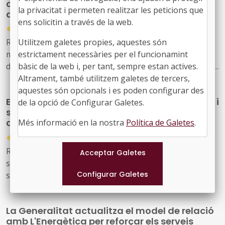
convocatòria de subvencions per a festivals
la privacitat i permeten realitzar les peticions que
de música d'alt interès cultural
ens solicitin a través de la web.
●
31/07/2026
Utilitzem galetes propies, aquestes són
Resolució CLT/2702/2026, de 24 de juliol, per la qual es
estrictament necessàries per el funcionamint
modifica la dotació de la convocatòria per a la concessió
bàsic de la web i, per tant, sempre estan actives.
de subvencions, en règim de concurrència competitiva, a
Altrament, també utilitzem galetes de tercers,
festivals de música d'alt interès cultural (ref. BDNS
aquestes són opcionals i es poden configurar des
914637)
El Govern de l’Estat aprova mesures laborals i
de la opció de Configurar Galetes.
socials urgents per protegir les persones
afectades pels incendis forestals
Més informació en la nostra
Política de Galetes
.
●
30/07/2026
Reial decret llei 20/2026, de 29 de juliol, pel qual
s’estableixen mesures urgents de protecció laboral i
social davant els incendis forestals.
La Generalitat actualitza el model de relació
amb L'Energètica per reforçar els serveis