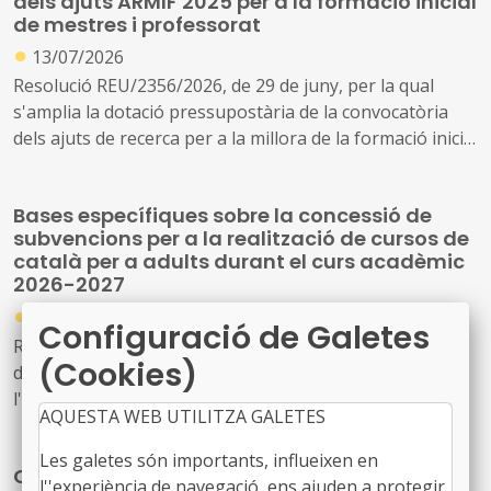
dels ajuts ARMIF 2025 per a la formació inicial
de mestres i professorat
●
13/07/2026
Resolució REU/2356/2026, de 29 de juny, per la qual
s'amplia la dotació pressupostària de la convocatòria
dels ajuts de recerca per a la millora de la formació inicial
de mestres i professorat de secundària (ARMIF 2025)
(ref. BDNS 885902)
Bases específiques sobre la concessió de
subvencions per a la realització de cursos de
català per a adults durant el curs acadèmic
2026-2027
●
14/04/2026
Configuració de Galetes
Resolució PLG/1061/2026, de 8 d'abril, per la qual es
(Cookies)
dona publicitat a l'Acord del Consell d'Administració de
l'Oficina de Suport a la Iniciativa Cultural pel qual
AQUESTA WEB UTILITZA GALETES
s'aproven les bases específiques que han de regir la
concessió de subvencions per a la realització de cursos
Les galetes són importants, influeixen en
Cultura amplia fins als 1,8 milions d'euros la
de català per a adults durant el curs acadèmic 2026-2027
l''experiència de navegació, ens ajuden a protegir