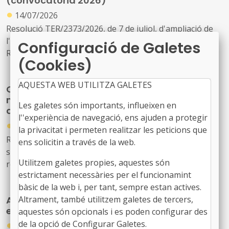
(convocatòria 2026)
●
14/07/2026
Resolució TER/2373/2026, de 7 de juliol, d'ampliació de
l'import màxim inicial de la dotació pressupostària de la
Configuració de Galetes
Resolució TER/899/2026, de 19 de març, per la qual
(Cookies)
s'obre la convocatòria per a la concessió, en règim de
concurrència pública competitiva, de les subvencions
AQUESTA WEB UTILITZA GALETES
Convocatòria de les subvencions per a la
per al pagament del lloguer o preu de cessió d'habitatge
millora de les xarxes d'aigua en baixa i
o habitació per a l'any 2026 per a persones que tinguin
Les galetes són importants, influeixen en
digitalització
65 anys o més
l''experiència de navegació, ens ajuden a protegir
●
02/07/2026
la privacitat i permeten realitzar les peticions que
Resolució TER/2164/2026, de 25 de juny, per la qual
ens solicitin a través de la web.
s'aprova la convocatòria derivada de les bases
Utilitzem galetes propies, aquestes són
reguladores d'una línia de subvencions adreçades als
estrictament necessàries per el funcionamint
ens locals per a la realització d'actuacions per a la
bàsic de la web i, per tant, sempre estan actives.
millora i renovació de les xarxes de subministrament
Ajuts de minimis per a la bioseguretat en
Altrament, també utilitzem galetes de tercers,
d'aigua en baixa i per a la millora de la digitalització dels
explotacions ramaderes
aquestes són opcionals i es poden configurar des
sistemes de gestió de l'aigua urbana dels municipis de
●
de la opció de Configurar Galetes.
Catalunya
02/07/2026