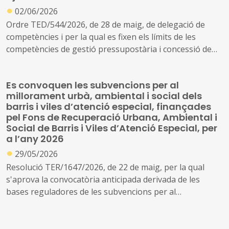
●
02/06/2026
Ordre TED/544/2026, de 28 de maig, de delegació de
competències i per la qual es fixen els límits de les
competències de gestió pressupostària i concessió de
subvencions i ajudes.
Es convoquen les subvencions per al
millorament urbà, ambiental i social dels
barris i viles d’atenció especial, finançades
pel Fons de Recuperació Urbana, Ambiental i
Social de Barris i Viles d’Atenció Especial, per
a l’any 2026
●
29/05/2026
Resolució TER/1647/2026, de 22 de maig, per la qual
s'aprova la convocatòria anticipada derivada de les
bases reguladores de les subvencions per al
millorament urbà, ambiental i social dels barris i viles
d'atenció especial, finançades pel Fons de Recuperació
Urbana, Ambiental i Social de Barris i Viles d'Atenció