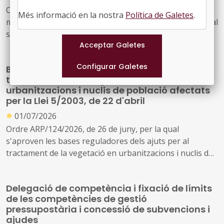
Ordre ARP/128/2026, de 29 de juny, per la qual es
Més informació en la nostra
Política de Galetes
.
modifica l'Ordre ARP/134/2025, de 31 de juliol, per la qual
s'aproven les bases reguladores dels ajuts de minimis
destinats a la instal·lació d'infraestructures per a la
millora de la bioseguretat en explotacions ramaderes de
Bases reguladores dels ajuts per al
les espècies bovina, ovina o caprina
tractament de la vegetació en
urbanitzacions i nuclis de població afectats
per la Llei 5/2003, de 22 d'abril
●
01/07/2026
Ordre ARP/124/2026, de 26 de juny, per la qual
s'aproven les bases reguladores dels ajuts per al
tractament de la vegetació en urbanitzacions i nuclis de
població afectats per la Llei 5/2003, de 22 d'abril
Delegació de competència i fixació de límits
de les competències de gestió
pressupostària i concessió de subvencions i
ajudes