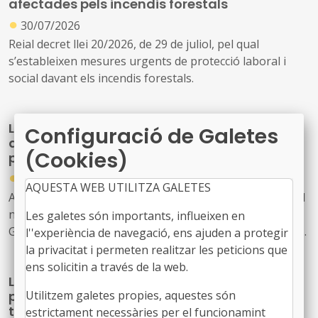
afectades pels incendis forestals
●
30/07/2026
Reial decret llei 20/2026, de 29 de juliol, pel qual
s’estableixen mesures urgents de protecció laboral i
social davant els incendis forestals.
La Generalitat actualitza el model de relació
Configuració de Galetes
amb L'Energètica per reforçar els serveis
(Cookies)
públics d'energia
●
30/07/2026
AQUESTA WEB UTILITZA GALETES
Acord GOV/198/2026, de 28 de juliol, pel qual s'aprova el
nou model de relació entre l'Administració de la
Les galetes són importants, influeixen en
Generalitat i el seu sector públic i Energies Renovables
l''experiència de navegació, ens ajuden a protegir
Públiques de Catalunya, SAU (L'Energètica), i
la privacitat i permeten realitzar les peticions que
s'encarrega a L'Energètica la provisió general de serveis
ens solicitin a través de la web.
La Generalitat crea un programa temporal
en l'àmbit de l'energia
Utilitzem galetes propies, aquestes són
per impulsar la descarbonització i la
transició cap a una indústria neta fins al
estrictament necessàries per el funcionamint