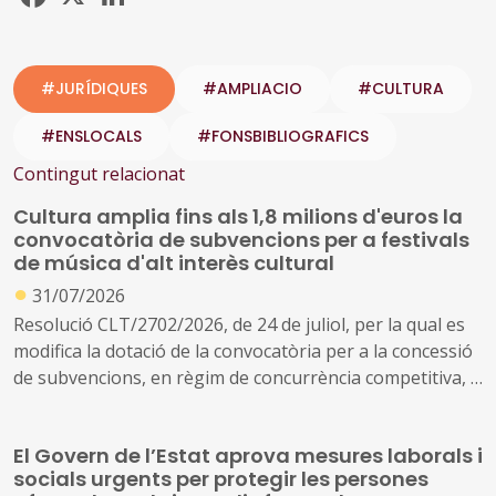
#JURÍDIQUES
#AMPLIACIO
#CULTURA
#ENSLOCALS
#FONSBIBLIOGRAFICS
Contingut relacionat
Cultura amplia fins als 1,8 milions d'euros la
convocatòria de subvencions per a festivals
de música d'alt interès cultural
●
31/07/2026
Resolució CLT/2702/2026, de 24 de juliol, per la qual es
modifica la dotació de la convocatòria per a la concessió
de subvencions, en règim de concurrència competitiva, a
festivals de música d'alt interès cultural (ref. BDNS
914637)
El Govern de l’Estat aprova mesures laborals i
socials urgents per protegir les persones