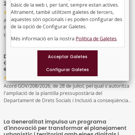
2030
bàsic de la web i, per tant, sempre estan actives.
●
Altrament, també utilitzem galetes de tercers,
30/07/2026
aquestes són opcionals i es poden configurar des
Acord GOV/197/2026, de 28 de juliol, pel qual es crea el
de la opció de Configurar Galetes.
Programa temporal per a la descarbonització i la
transició cap a una indústria neta a Catalunya, horitzó
Més informació en la nostra
Política de Galetes
.
2030
Drets Socials reforçarà la seva estructura
amb 163 noves places per ampliar i millorar
els serveis públics
●
30/07/2026
Acord GOV/208/2026, de 28 de juliol, pel qual s'autoritza
l'ampliació de la plantilla pressupostària del
Departament de Drets Socials i Inclusió a conseqüència
de la creació de nous serveis i l'ampliació dels existents
La Generalitat impulsa un programa
d'innovació per transformar el planejament
urbanístic i territorial amb eines digitals i