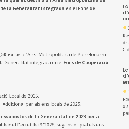
er la qual es destina a l'Àrea Metropolitana de
La
 de la Generalitat integrada en el Fons de
d’
co
●
Re
di
Ca
,50 euros
a l’Àrea Metropolitana de Barcelona en
la
la Generalitat integrada en el
Fons de Cooperació
Co
La
d’
en
●
ció Local de 2025.
Re
 Addicional per als ens locals de 2025.
dis
par
ressupostos de la Generalitat de 2023 per a
in
leix el Decret llei 3/2026, segons el qual els ens
Ca