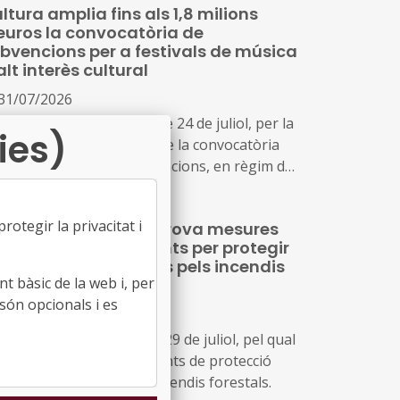
ltura amplia fins als 1,8 milions
euros la convocatòria de
bvencions per a festivals de música
alt interès cultural
31/07/2026
olució CLT/2702/2026, de 24 de juliol, per la
ies)
l es modifica la dotació de la convocatòria
r a la concessió de subvencions, en règim de
ncurrència competitiva, a festivals de música
lt interès cultural (ref. BDNS 914637)
otegir la privacitat i
 Govern de l’Estat aprova mesures
borals i socials urgents per protegir
s persones afectades pels incendis
t bàsic de la web i, per
restals
són opcionals i es
30/07/2026
al decret llei 20/2026, de 29 de juliol, pel qual
estableixen mesures urgents de protecció
oral i social davant els incendis forestals.