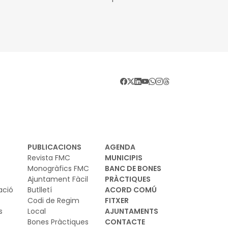
dústria neta a Catalunya, horitzó 2030
PUBLICACIONS
AGENDA
Revista FMC
MUNICIPIS
Monogràfics FMC
BANC DE BONES
Ajuntament Fàcil
PRÀCTIQUES
ació
Butlletí
ACORD COMÚ
Codi de Regim
FITXER
s
Local
AJUNTAMENTS
Bones Pràctiques
CONTACTE