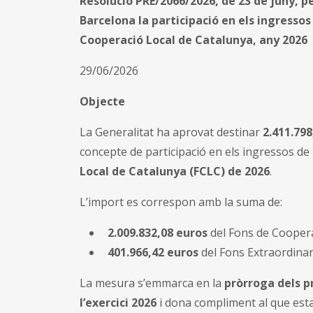
Resolució PRE/2066/2026, de 23 de juny, p
Barcelona la participació en els ingressos
Cooperació Local de Catalunya, any 2026
29/06/2026
Objecte
La Generalitat ha aprovat destinar
2.411.798
concepte de participació en els ingressos de 
Local de Catalunya (FCLC) de 2026
.
L’import es correspon amb la suma de:
2.009.832,08 euros
del Fons de Coopera
401.966,42 euros
del Fons Extraordinari
La mesura s’emmarca en la
pròrroga dels p
l’exercici 2026
i dona compliment al que estab