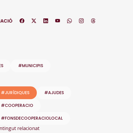
ACIÓ
ES
#MUNICIPIS
#JURÍDIQUES
#AJUDES
#COOPERACIO
#FONSDECOOPERACIOLOCAL
ntingut relacionat