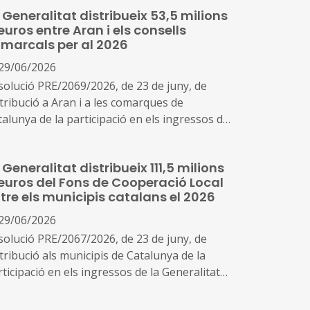
 Generalitat distribueix 53,5 milions
euros entre Aran i els consells
marcals per al 2026
29/06/2026
solució PRE/2069/2026, de 23 de juny, de
stribució a Aran i a les comarques de
talunya de la participació en els ingressos de
 Generalitat integrada en el Fons de
operació Local de Catalunya, any 2026
 Generalitat distribueix 111,5 milions
euros del Fons de Cooperació Local
tre els municipis catalans el 2026
29/06/2026
solució PRE/2067/2026, de 23 de juny, de
tribució als municipis de Catalunya de la
ticipació en els ingressos de la Generalitat
tegrada en el Fons de Cooperació Local de
talunya, any 2026