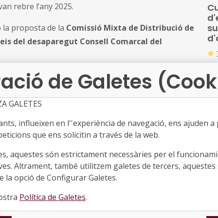
van rebre l’any 2025.
Cu
d'
su
 la proposta de la
Comissió Mixta de Distribució de
d'
rveis del desaparegut Consell Comarcal del
●
Res
ació de Galetes (Cook
 de les obligacions d’informació econòmica i
qua
de pressupostos, especialment:
pe
co
ZA GALETES
uidació pressupostària de l’exercici 2024.
d'a
ts, influeixen en l''experiència de navegació, ens ajuden a pr
El
indicatura de Comptes de Catalunya.
la
eticions que ens solicitin a través de la web.
le
es obligacions abans del
30 d’octubre de 2026
es, aquestes són estrictament necessàries per el funcionamin
fo
ació Local corresponent a l’exercici 2026.
ves. Altrament, també utilitzem galetes de tercers, aquestes 
●
a via administrativa i pot ser impugnada davant la
 la opció de Configurar Galetes.
Rei
n el termini de dos mesos.
s’
nostra
Política de Galetes
.
lab