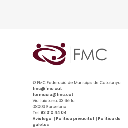
© FMC Federació de Municipis de Catalunya
fmc@fmc.cat
formacio@fmc.cat
Via Laietana, 33 6è 1a
08003 Barcelona
Tel.
93 310 44 04
Avís legal
|
Política privacitat
|
Política de
galetes