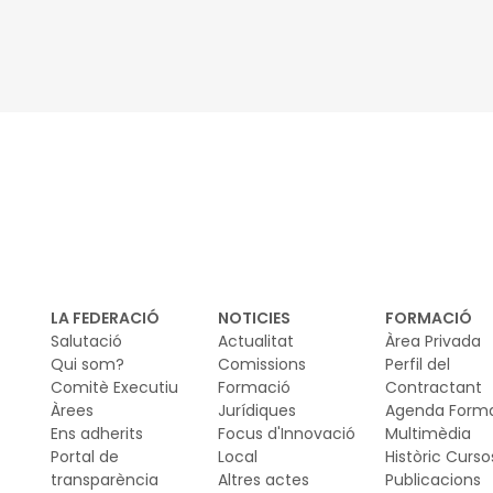
in
LA FEDERACIÓ
NOTICIES
FORMACIÓ
Salutació
Actualitat
Àrea Privada
Qui som?
Comissions
Perfil del
Comitè Executiu
Formació
Contractant
Àrees
Jurídiques
Agenda Form
Ens adherits
Focus d'Innovació
Multimèdia
Portal de
Local
Històric Curso
transparència
Altres actes
Publicacions