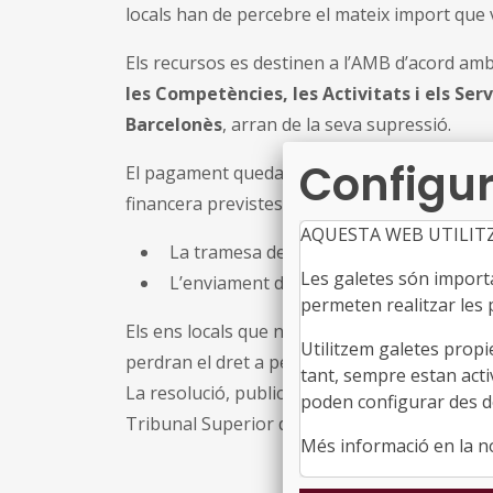
locals han de percebre el mateix import que 
Els recursos es destinen a l’AMB d’acord amb
les Competències, les Activitats i els Se
Barcelonès
, arran de la seva supressió.
Configur
El pagament queda condicionat al compliment
financera previstes a l’article 49 de la Llei 
AQUESTA WEB UTILIT
La tramesa dels pressupostos i de la liq
Les galetes són importan
L’enviament dels comptes anuals a la S
permeten realitzar les p
Els ens locals que no hagin complert aquest
Utilitzem galetes propi
perdran el dret a percebre el Fons de Cooper
tant, sempre estan acti
La resolució, publicada al DOGC, exhaureix l
poden configurar des de
Tribunal Superior de Justícia de Catalunya e
Més informació en la 