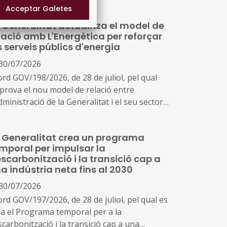
 Generalitat actualitza el model de
lació amb L'Energètica per reforçar
s serveis públics d'energia
30/07/2026
ord GOV/198/2026, de 28 de juliol, pel qual
aprova el nou model de relació entre
dministració de la Generalitat i el seu sector
blic i Energies Renovables Públiques de
talunya, SAU (L'Energètica), i s'encarrega a
 Generalitat crea un programa
Energètica la provisió general de serveis en
mporal per impulsar la
mbit de l'energia
scarbonització i la transició cap a
a indústria neta fins al 2030
30/07/2026
ord GOV/197/2026, de 28 de juliol, pel qual es
ea el Programa temporal per a la
carbonització i la transició cap a una