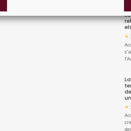
La
re
el
●
Ac
s'
l'A
pú
Ca
La
L'
te
l'à
de
un
●
Ac
cr
des