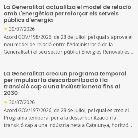
La Generalitat actualitza el model de relació
amb L'Energètica per reforçar els serveis
públics d'energia
●
30/07/2026
Acord GOV/198/2026, de 28 de juliol, pel qual s'aprova el
nou model de relació entre l'Administració de la
Generalitat i el seu sector públic i Energies Renovables
Públiques de Catalunya, SAU (L'Energètica), i
s'encarrega a L'Energètica la provisió general de serveis
La Generalitat crea un programa temporal
en l'àmbit de l'energia
per impulsar la descarbonització i la
transició cap a una indústria neta fins al
2030
●
30/07/2026
Acord GOV/197/2026, de 28 de juliol, pel qual es crea el
Programa temporal per a la descarbonització i la
transició cap a una indústria neta a Catalunya, horitzó
2030