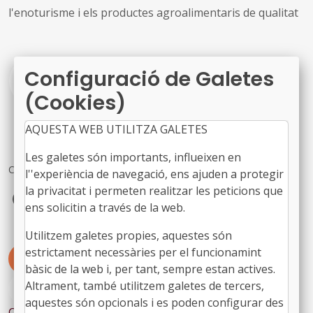
l'enoturisme i els productes agroalimentaris de qualitat
Configuració de Galetes
Vegeu la resolució
(Cookies)
AQUESTA WEB UTILITZA GALETES
Les galetes són importants, influeixen en
Comparteix
l''experiència de navegació, ens ajuden a protegir
la privacitat i permeten realitzar les peticions que
Facebook
X
LinkedIn
ens solicitin a través de la web.
Utilitzem galetes propies, aquestes són
estrictament necessàries per el funcionamint
#JURÍDIQUES
#PROJECCIOINTERNACIONAL
bàsic de la web i, per tant, sempre estan actives.
Altrament, també utilitzem galetes de tercers,
#TURESPAÑA
aquestes són opcionals i es poden configurar des
Contingut relacionat