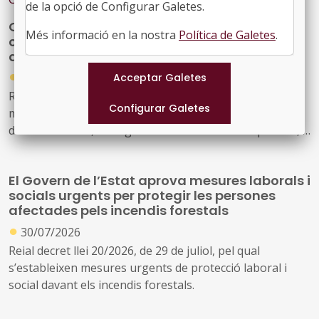
de la opció de Configurar Galetes.
Cultura amplia fins als 1,8 milions d'euros la
Més informació en la nostra
Política de Galetes
.
convocatòria de subvencions per a festivals
de música d'alt interès cultural
●
31/07/2026
Resolució CLT/2702/2026, de 24 de juliol, per la qual es
modifica la dotació de la convocatòria per a la concessió
de subvencions, en règim de concurrència competitiva, a
festivals de música d'alt interès cultural (ref. BDNS
914637)
El Govern de l’Estat aprova mesures laborals i
socials urgents per protegir les persones
afectades pels incendis forestals
●
30/07/2026
Reial decret llei 20/2026, de 29 de juliol, pel qual
s’estableixen mesures urgents de protecció laboral i
social davant els incendis forestals.