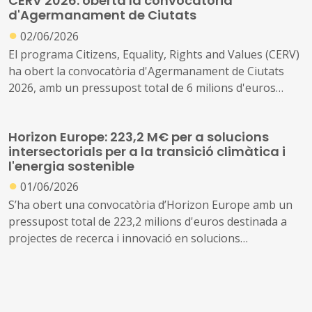
CERV 2026: oberta la convocatòria
transició energètica local.
d'Agermanament de Ciutats
●
02/06/2026
El programa Citizens, Equality, Rights and Values (CERV)
ha obert la convocatòria d'Agermanament de Ciutats
2026, amb un pressupost total de 6 milions d'euros
destinat a finançar intercanvis entre ciutadans de
diferents països per reforçar la comprensió mútua, la
Horizon Europe: 223,2 M€ per a solucions
tolerància i el sentiment de pertinença europea. És una
intersectorials per a la transició climàtica i
de les convocatòries de participació ciutadana amb més
l'energia sostenible
tradició del programa i té una rellevància directa per als
●
01/06/2026
governs locals, ja que els municipis en són els principals
destinataris.
S’ha obert una convocatòria d’Horizon Europe amb un
pressupost total de 223,2 milions d'euros destinada a
projectes de recerca i innovació en solucions
intersectorials per a la transició climàtica, el
subministrament d'energia sostenible, segur i
competitiu, i l'ús de l'energia de manera eficient,
sostenible i inclusiva.