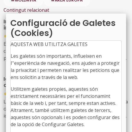
Contingut relacionat
Configuració de Galetes
Interreg Sudoe: projectes estructurants en
incendis i envelliment de la població
(Cookies)
●
09/07/2026
El programa Interreg Sudoe ha obert la seva quarta
AQUESTA WEB UTILITZA GALETES
convocatòria de projectes, dedicada específicament als
Les galetes són importants, influeixen en
projectes estructurants. Es tracta d'una nova tipologia
l''experiència de navegació, ens ajuden a protegir
de projecte, més ambiciosa que les convocatòries
la privacitat i permeten realitzar les peticions que
anteriors, amb una dotació de prop de 8,8 milions
ens solicitin a través de la web.
Identificant iniciatives de rehabilitació
d'euros destinats a desenvolupar solucions
d'habitatges: Better Homes Partnerships
transnacionals a dos reptes crítics del sud-oest europeu:
Utilitzem galetes propies, aquestes són
●
la gestió d'incendis i les polítiques públiques per
08/07/2026
estrictament necessàries per el funcionamint
afrontar l'envelliment de la població.
La Direcció General d'Energia de la Comissió Europea ha
bàsic de la web i, per tant, sempre estan actives.
obert una convocotòria d'expressions d'interès per
Altrament, també utilitzem galetes de tercers,
identificar projectes, aliances i solucions replicables que
aquestes són opcionals i es poden configurar des
contribueixin a accelerar la rehabilitació d'habitatges
de la opció de Configurar Galetes.
assequibles i de qualitat arreu de la UE.