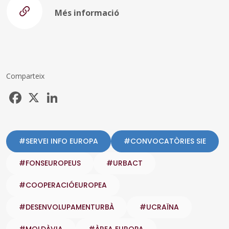
Més informació
Comparteix
Facebook
X
LinkedIn
#SERVEI INFO EUROPA
#CONVOCATÒRIES SIE
#FONSEUROPEUS
#URBACT
#COOPERACIÓEUROPEA
#DESENVOLUPAMENTURBÀ
#UCRAÏNA
#MOLDÀVIA
#ÀREA EUROPA