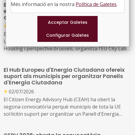
EU City Lab sobre Habitatge: trobada
Més informació en la nostra
Política de Galetes
.
europea sobre solucions d'habitatge
assequible a les ciutats
●
06/07/2026
El programa URBACT, en col·laboració amb la Iniciativa
Urbana Europea (EUI) i amb el suport de Brussels
Housing i perspective.brussels, organitza l'EU City Lab
sobre Habitatge els dies 15 i 16 d'octubre de 2026 a
Brussel·les.
El Hub Europeu d'Energia Ciutadana ofereix
suport als municipis per organitzar Panells
d'Energia Ciutadana
●
02/07/2026
El Citizen Energy Advisory Hub (CEAH) ha obert la
segona convocatòria perquè municipis de tota la UE
sol·licitin suport per organitzar un Panell d'Energia
Ciutadana, un taller d'una jornada que involucra els
ciutadans i actors locals en co-crear solucions per a la