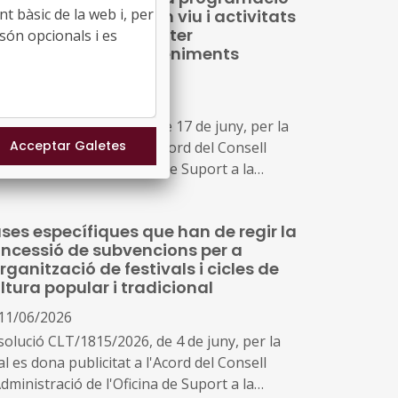
esdeveniments, personalitats o entitats de
t bàsic de la web i, per
espectacles d’arts en viu i activitats
mbit de la cultura catalana
arts visuals de caràcter
són opcionals i es
ofessional en esdeveniments
interès agroturístic
23/06/2026
solució CLT/2005/2026, de 17 de juny, per la
l es dona publicitat a l'Acord del Consell
dministració de l'Oficina de Suport a la
ciativa Cultural pel qual s'aproven les bases
pecífiques que han de regir la concessió de
ses específiques que han de regir la
bvencions per a la programació
ncessió de subvencions per a
spectacles d'arts en viu i activitats d'arts
organització de festivals i cicles de
suals de caràcter professional en
ltura popular i tradicional
deveniments d'interès agroturístic
11/06/2026
solució CLT/1815/2026, de 4 de juny, per la
l es dona publicitat a l'Acord del Consell
dministració de l'Oficina de Suport a la