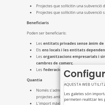
Projectes que sol·licitin una subvenció d
Projectes que sol·licitin una subvenció 
Beneficiaris
Poden ser beneficiaris:
Les
entitats privades sense ànim de 
Els
ens locals i les entitats depende
Les
organitzacions empresarials i si
cambres de comerç
.
Les
federacions esportives
.
Configur
Quantia
AQUESTA WEB UTILIT
Només s'admeten sol·licituds d'un impo
Les galetes són importan
projectes amb un pressupost superior
permeten realitzar les p
L'import màxim de la subvenció és de
6