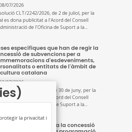
08/07/2026
olució CLT/2242/2026, de 2 de juliol, per la
l es dona publicitat a l'Acord del Consell
dministració de l'Oficina de Suport a la
ciativa Cultural pel qual s'aproven les bases
pecífiques que han de regir la concessió de
ses específiques que han de regir la
vencions per a activitats municipals i
ncessió de subvencions per a
marcals d'arts escèniques, música i arts
ommemoracions d'esdeveniments,
suals en l'àmbit de l'ensenyament reglat
rsonalitats o entitats de l'àmbit de
 cultura catalana
03/07/2026
ies)
solució CLT/2192/2026, de 30 de juny, per la
l es dona publicitat a l'Acord del Consell
dministració de l'Oficina de Suport a la
ciativa Cultural pel qual s'aproven les bases
otegir la privacitat i
pecífiques que han de regir la concessió de
ses reguladores per a la concessió
bvencions per a commemoracions
 subvencions per a la programació