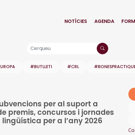
NOTÍCIES
AGENDA
FORM
EUROPA
#BUTLLETI
#CRL
#BONESPRACTIQU
subvencions per al suport a
 de premis, concursos i jornades
 lingüística per a l’any 2026
Co