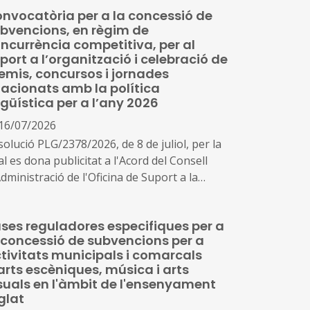
nvocatòria per a la concessió de
bvencions, en règim de
ncurrència competitiva, per al
port a l’organització i celebració de
emis, concursos i jornades
lacionats amb la política
ngüística per a l’any 2026
16/07/2026
olució PLG/2378/2026, de 8 de juliol, per la
l es dona publicitat a l'Acord del Consell
dministració de l'Oficina de Suport a la
ciativa Cultural pel qual s'aprova la
nvocatòria per a la concessió de
ses reguladores especifiques per a
bvencions, en règim de concurrència
 concessió de subvencions per a
petitiva, per al suport a l'organització i
tivitats municipals i comarcals
lebració de premis, concursos i jornades
arts escèniques, música i arts
acionats amb la política lingüística per a
suals en l'àmbit de l'ensenyament
any 2026 (ref. BDNS 918355)
glat