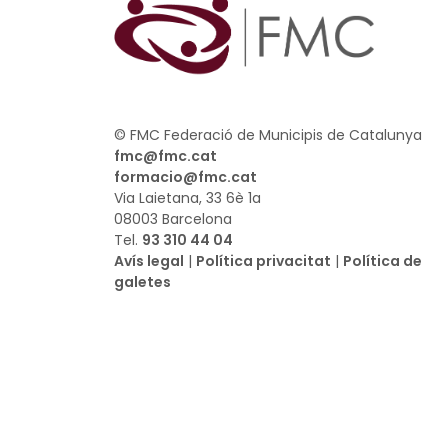
© FMC Federació de Municipis de Catalunya
fmc@fmc.cat
formacio@fmc.cat
Via Laietana, 33 6è 1a
08003 Barcelona
Tel.
93 310 44 04
Avís legal
|
Política privacitat
|
Política de
galetes