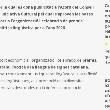
Co
r la qual es dona publicitat a l'Acord del Consell
su
 Iniciativa Cultural pel qual s'aproven les bases
co
su
ort a l'organització i celebració de premis,
pr
ítica lingüística per a l'any 2026
re
li
●
Res
qua
port econòmic a l'organització i celebració de
premis,
d'A
talà, l'occità o la llengua de signes catalana
,
Ini
eu coneixement, ús i qualitat lingüística, a la reflexió
co
Ba
su
ques lingüístiques, a la promoció de la diversitat
la
com
 entitats destacades en la defensa i promoció
ac
ce
d'
rel
vi
l'
re