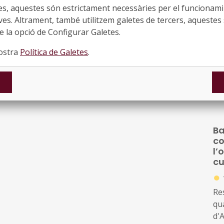
d'
es, aquestes són estrictament necessàries per el funcionamin
d’
l cost total del projecte
quan aquest sigui igual o
l'à
d’
ves. Altrament, també utilitzem galetes de tercers, aquestes 
n el cost superi aquesta quantitat.
pr
 la opció de Configurar Galetes.
d’
nostra
Política de Galetes
.
●
e 22 de març
, modificades per
Resolució
Re
qua
d'A
Ini
es
Ba
su
co
d'e
l’
vi
cu
es
●
Re
qua
d'A