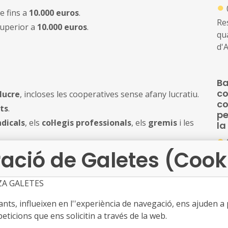
●
e fins a
10.000 euros
.
Res
superior a
10.000 euros
.
qua
d'A
Ini
es
Ba
sub
co
lucre
, incloses les cooperatives sense afany lucratiu.
co
c
vi
nts
.
pe
ndicals
, els
col·legis professionals
, els
gremis
i les
la
●
ació de Galetes (Cook
Re
qua
d'A
ZA GALETES
Ini
rt superior a
1.000 euros
o corresponents a
ts, influeixen en l''experiència de navegació, ens ajuden a pr
es
 a
2.000 euros
.
Ba
eticions que ens solicitin a través de la web.
su
0.000 euros per projecte
.
de