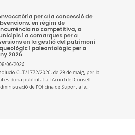
ciativa Cultural pel qual s'aproven les bases
pecífiques que han de regir la concessió de
nvocatòria per a la concessió de
vencions per a l'organització de festivals i
bvencions, en règim de
les de cultura popular i tradicional
ncurrència no competitiva, a
nicipis i a comarques per a
versions en la gestió del patrimoni
queològic i paleontològic per a
any 2026
08/06/2026
solució CLT/1772/2026, de 29 de maig, per la
l es dona publicitat a l'Acord del Consell
dministració de l'Oficina de Suport a la
ciativa Cultural pel qual s'aprova la
nvocatòria per a la concessió de
bvencions, en règim de concurrència no
mpetitiva, a municipis i a comarques per a
versions en la gestió del patrimoni
queològic i paleontològic per a l'any 2026