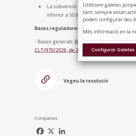
Utilitzem galetes propi
La subvenció pot finançar fins al
80% de
tant, sempre estan acti
inferior a 50.000 euros, i fins al
60%
qua
poden configurar des de
Bases reguladores
Més informació en la 
-
Bases generals:
Resolució CLT/961/2024, d
CLT/970/2026, de 29 de març
.
Vegeu la resolució
Comparteix
Facebook
X
LinkedIn