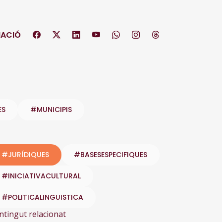
ACIÓ
ES
#MUNICIPIS
#JURÍDIQUES
#BASESESPECIFIQUES
#INICIATIVACULTURAL
#POLITICALINGUISTICA
ntingut relacionat