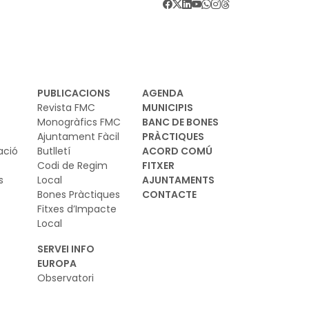
ef. BDNS 909841)
PUBLICACIONS
AGENDA
Revista FMC
MUNICIPIS
Monogràfics FMC
BANC DE BONES
Ajuntament Fàcil
PRÀCTIQUES
ació
Butlletí
ACORD COMÚ
Codi de Regim
FITXER
s
Local
AJUNTAMENTS
Bones Pràctiques
CONTACTE
Fitxes d’Impacte
Local
SERVEI INFO
EUROPA
Observatori