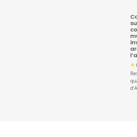
Ini
es
Co
sub
su
cic
co
mu
in
ar
l’
●
Re
qua
d'A
Ini
co
su
co
in
ar