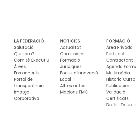
(r
LA FEDERACIÓ
NOTICIES
FORMACIÓ
Salutació
Actualitat
Àrea Privada
Qui som?
Comissions
Perfil del
Comitè Executiu
Formació
Contractant
Àrees
Jurídiques
Agenda Form
Ens adherits
Focus d'Innovació
Multimèdia
Portal de
Local
Històric Curso
transparència
Altres actes
Publicacions
Imatge
Mocions FMC
Validació
Corporativa
Certificats
Drets i Deures