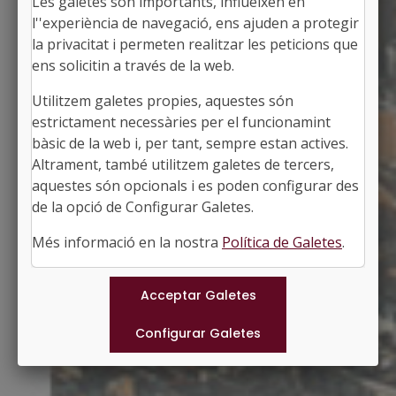
Les galetes són importants, influeixen en
l''experiència de navegació, ens ajuden a protegir
la privacitat i permeten realitzar les peticions que
ens solicitin a través de la web.
Utilitzem galetes propies, aquestes són
AIGUAMÚRCIA
estrictament necessàries per el funcionamint
Alcalde: Òscar Sendra Anglês
bàsic de la web i, per tant, sempre estan actives.
L'Alt Camp, Tarragona
Altrament, també utilitzem galetes de tercers,
Població: 987
aquestes són opcionals i es poden configurar des
Superfície: 73,10 km2
http://www.aiguamurcia.cat
de la opció de Configurar Galetes.
#AIGUAMURCIA
Més informació en la nostra
Política de Galetes
.
Municipis