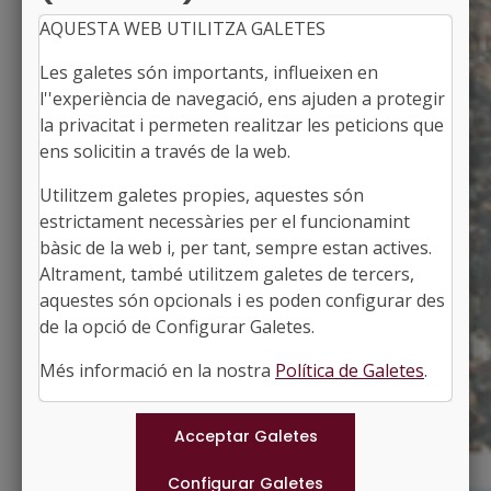
AQUESTA WEB UTILITZA GALETES
Les galetes són importants, influeixen en
l''experiència de navegació, ens ajuden a protegir
la privacitat i permeten realitzar les peticions que
ens solicitin a través de la web.
Utilitzem galetes propies, aquestes són
MONT-RAL
estrictament necessàries per el funcionamint
Alcalde: Francesc Xavier Pagès i Alonso
bàsic de la web i, per tant, sempre estan actives.
L'Alt Camp, Tarragona
Altrament, també utilitzem galetes de tercers,
Població: 174
aquestes són opcionals i es poden configurar des
Superfície: 34,65 km2
http://www.montral.altanet.org
de la opció de Configurar Galetes.
#MONT-RAL
Més informació en la nostra
Política de Galetes
.
Municipis