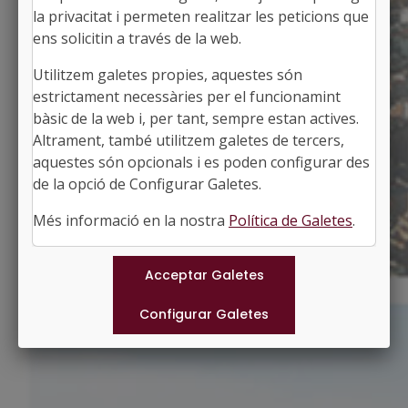
la privacitat i permeten realitzar les peticions que
ens solicitin a través de la web.
Utilitzem galetes propies, aquestes són
MONTMANEU
estrictament necessàries per el funcionamint
Alcalde: Àngel Farré Carulla
bàsic de la web i, per tant, sempre estan actives.
L'Anoia, Barcelona
Altrament, també utilitzem galetes de tercers,
Població: 181
aquestes són opcionals i es poden configurar des
Superfície: 13,55 km2
http://www.montmaneu.cat
de la opció de Configurar Galetes.
#MONTMANEU
Més informació en la nostra
Política de Galetes
.
Municipis