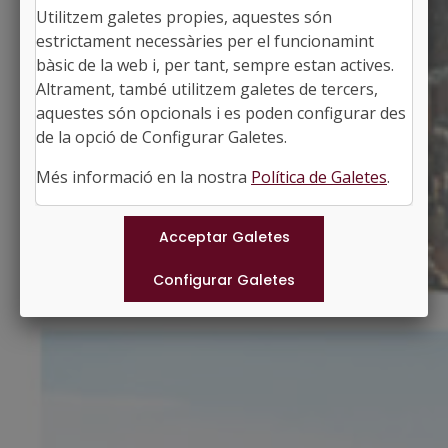
Utilitzem galetes propies, aquestes són
NAVARCLES
estrictament necessàries per el funcionamint
Alcaldessa: Alba Pérez i Subirana
bàsic de la web i, per tant, sempre estan actives.
El Bages, Barcelona
Altrament, també utilitzem galetes de tercers,
Població: 6.276
aquestes són opcionals i es poden configurar des
Superfície: 5,52 km2
http://www.navarcles.cat
de la opció de Configurar Galetes.
#NAVARCLES
Més informació en la nostra
Política de Galetes
.
Municipis