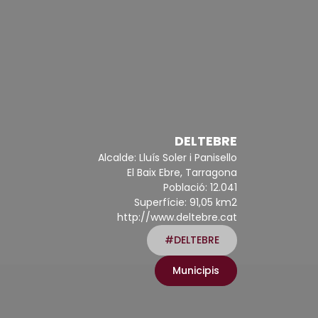
DELTEBRE
Alcalde: Lluís Soler i Panisello
El Baix Ebre, Tarragona
Població: 12.041
Superfície: 91,05 km2
http://www.deltebre.cat
#DELTEBRE
Municipis