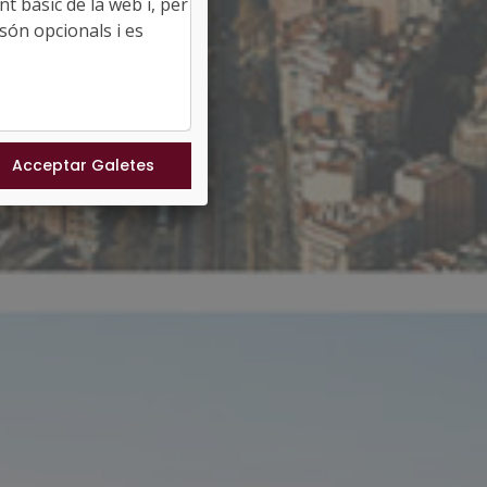
t bàsic de la web i, per
són opcionals i es