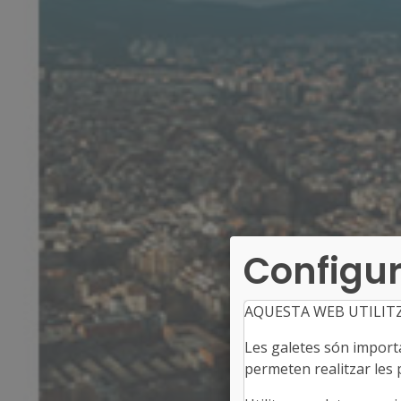
Configur
AQUESTA WEB UTILIT
Les galetes són importan
permeten realitzar les p