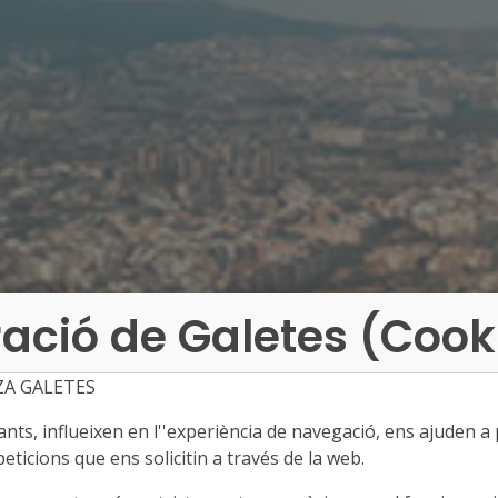
ació de Galetes (Cook
ZA GALETES
ts, influeixen en l''experiència de navegació, ens ajuden a pr
eticions que ens solicitin a través de la web.