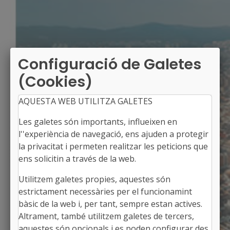
Configuració de Galetes
(Cookies)
AQUESTA WEB UTILITZA GALETES
Les galetes són importants, influeixen en
l''experiència de navegació, ens ajuden a protegir
la privacitat i permeten realitzar les peticions que
ens solicitin a través de la web.
Utilitzem galetes propies, aquestes són
FORALLAC
estrictament necessàries per el funcionamint
Alcalde: Josep Sala Leal
bàsic de la web i, per tant, sempre estan actives.
El Baix Empordà, Girona
Altrament, també utilitzem galetes de tercers,
Població: 1.790
aquestes són opcionals i es poden configurar des
Superfície: 49,97 km2