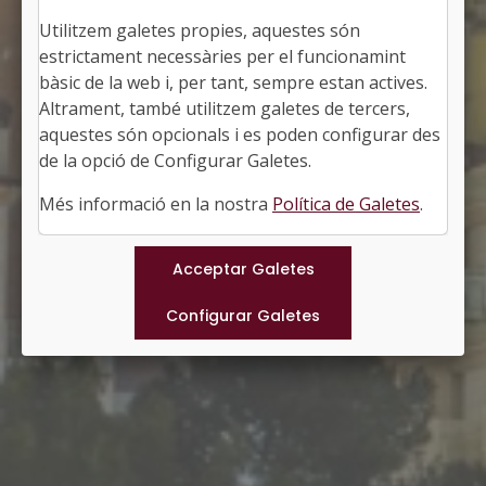
Utilitzem galetes propies, aquestes són
EL PAPIOL
estrictament necessàries per el funcionamint
Alcalde: Jordi Bou Compte
bàsic de la web i, per tant, sempre estan actives.
El Baix Llobregat, Barcelona
Altrament, també utilitzem galetes de tercers,
Població: 4.404
aquestes són opcionals i es poden configurar des
Superfície: 8,83 km2
http://www.elpapiol.cat
de la opció de Configurar Galetes.
#PAPIOL
Més informació en la nostra
Política de Galetes
.
Municipis