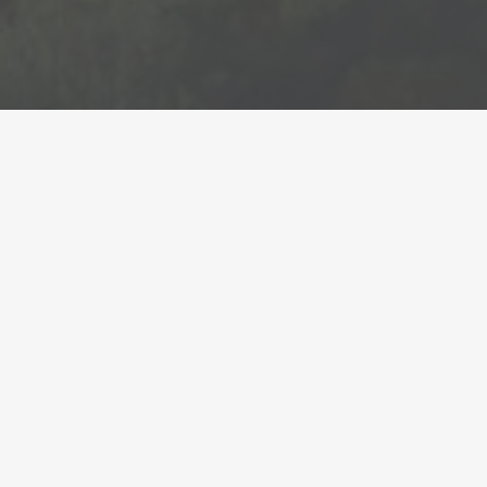
L'AMB consolida la transformació del riu Llobregat:
s'inicien dues noves obres a Sant Joan Despí i el
Papiol per millorar l'espai fluvial
●
24/02/2025
S’intervé un espai de 13.000 m2 per millorar els accessos
i trams del camí del riu des dels municipis i potenciar-hi
la vegetació autòctona. La previsió és que a mitjans de
primavera ja hagin finalitzat les obres i les persones
usuàries puguin gaudir de les millores a l’espai fluvial
Els boscos metropolitans es preparen per
minimitzar el risc d'incendi i millorar-ne la