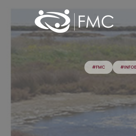
#FMC
#INFO