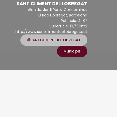
SANT CLIMENT DE LLOBREGAT
Alcalde: Jordi Pérez Condeminas
El Baix Llobregat, Barcelona
Població: 4.187
Superfície: 10,73 km2
http://www.santclimentdellobregat.cat
#SANTCLIMENTDELLOBREGAT
Municipis
illorar-ne la