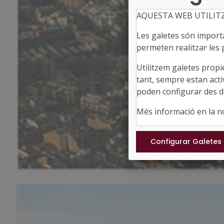
AQUESTA WEB UTILIT
Les galetes són importan
permeten realitzar les p
Utilitzem galetes propi
tant, sempre estan acti
poden configurar des de
Més informació en la 