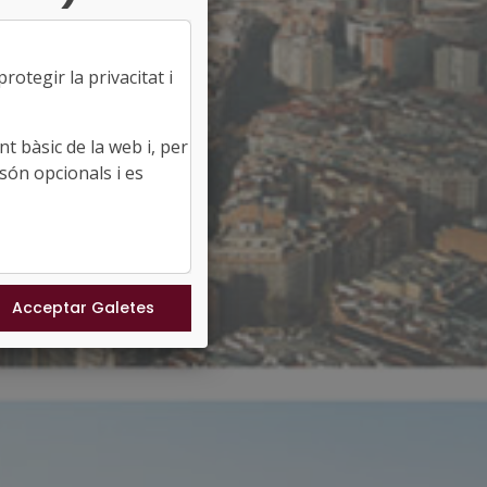
otegir la privacitat i
t bàsic de la web i, per
són opcionals i es