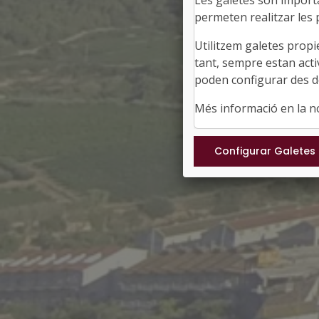
Les galetes són importan
permeten realitzar les p
Utilitzem galetes propi
tant, sempre estan acti
poden configurar des de
Més informació en la 