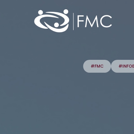
#FMC
#INFO