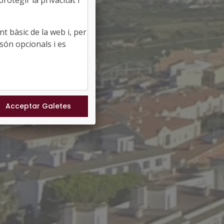
otegir la privacitat i
t bàsic de la web i, per
són opcionals i es