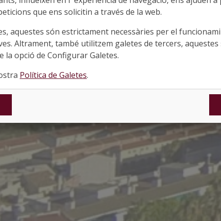
ts, influeixen en l''experiència de navegació, ens ajuden a pr
eticions que ens solicitin a través de la web.
es, aquestes són estrictament necessàries per el funcionamin
ves. Altrament, també utilitzem galetes de tercers, aquestes 
 la opció de Configurar Galetes.
nostra
Política de Galetes
.