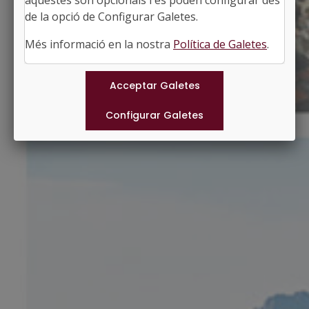
aquestes són opcionals i es poden configurar des
Superfície: 4,80 km2
http://www.llorenc.cat
de la opció de Configurar Galetes.
#LLORENÇDELPENEDES
Més informació en la nostra
Política de Galetes
.
Municipis