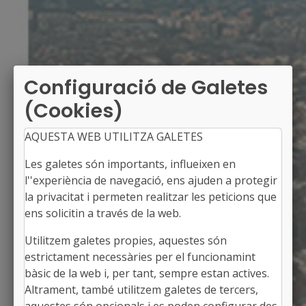
Configuració de Galetes
(Cookies)
AQUESTA WEB UTILITZA GALETES
Les galetes són importants, influeixen en
l''experiència de navegació, ens ajuden a protegir
la privacitat i permeten realitzar les peticions que
ens solicitin a través de la web.
Utilitzem galetes propies, aquestes són
LLORENÇ DEL PENEDÈS
estrictament necessàries per el funcionamint
Alcaldessa: Montserrat Ventosa i Robles
bàsic de la web i, per tant, sempre estan actives.
El Baix Penedès, Tarragona
Altrament, també utilitzem galetes de tercers,
Població: 2.425