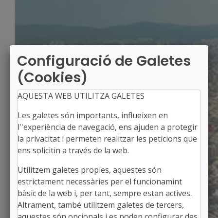
Configuració de Galetes
(Cookies)
AQUESTA WEB UTILITZA GALETES
Les galetes són importants, influeixen en
l''experiència de navegació, ens ajuden a protegir
la privacitat i permeten realitzar les peticions que
ens solicitin a través de la web.
Utilitzem galetes propies, aquestes són
CASTELL DE L'ARENY
estrictament necessàries per el funcionamint
Alcalde: Pedro Raja Carmona
bàsic de la web i, per tant, sempre estan actives.
El Berguedà, Barcelona
Altrament, també utilitzem galetes de tercers,
Població: 68
aquestes són opcionals i es poden configurar des
Superfície: 24,56 km2